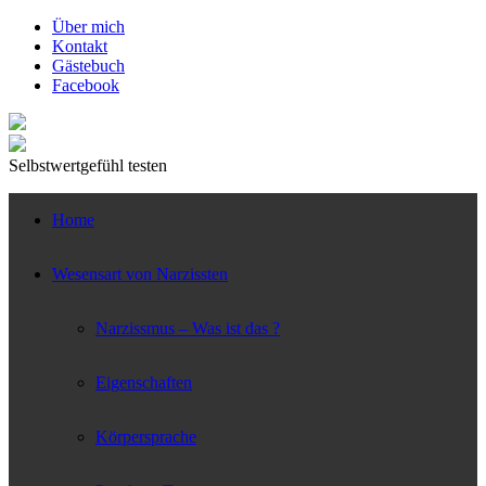
↓
Über mich
Zum
Kontakt
zentralen
Gästebuch
Inhalt
Facebook
Selbstwertgefühl testen
Home
Wesensart von Narzissten
Narzissmus – Was ist das ?
Eigenschaften
Körpersprache