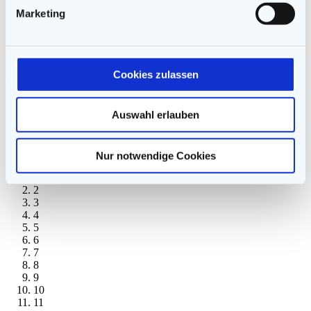
Bitte gehen Sie mit dem Bewusstsein an diesen Test, dass er
Marketing
niemals umfassend genug sein kann, um Ihr individuelles
Persönlichkeitsprofil zu erfassen. Dieser Test kann die
Einschätzung oder die vollständige Diagnose eines ausgebildeten
Psychologen nicht ersetzen. Hier kann nur eine Richtung
Cookies zulassen
vorgegeben werden, die Sie für sich selbst überprüfen müssen.
Beantworten Sie die folgenden 15 Fragen so gewissenhaft wie
Auswahl erlauben
möglich. Versuchen Sie dabei, möglichst objektiv zu bleiben
und ggf. eine dritte Person zu befragen, die Ihre Einschätzungen
neutral bewerten kann.
Nur notwendige Cookies
1
2
3
4
5
6
7
8
9
10
11