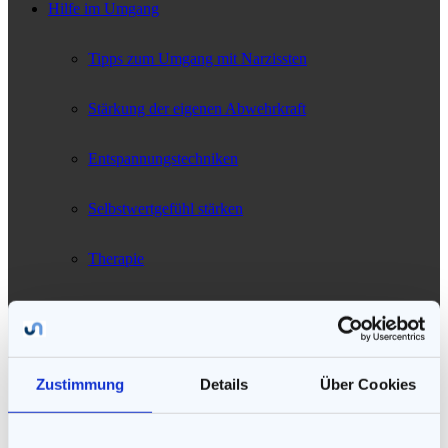
Hilfe im Umgang
Tipps zum Umgang mit Narzissten
Stärkung der eigenen Abwehrkraft
Entspannungstechniken
Selbstwertgefühl stärken
Therapie
Narzissmus als Chance
Telefonische Beratung
Zustimmung
Details
Über Cookies
Literatur-Empfehlungen