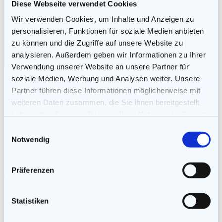
Diese Webseite verwendet Cookies
Blog
Wir verwenden Cookies, um Inhalte und Anzeigen zu
E-Books
personalisieren, Funktionen für soziale Medien anbieten
zu können und die Zugriffe auf unsere Website zu
analysieren. Außerdem geben wir Informationen zu Ihrer
Forum
Verwendung unserer Website an unsere Partner für
soziale Medien, Werbung und Analysen weiter. Unsere
Selbstwertgefühl testen
Partner führen diese Informationen möglicherweise mit
weiteren Daten zusammen, die Sie ihnen bereitgestellt
Ein Narzisst kann das Selbstwertgefühl anderer Menschen
haben oder die sie im Rahmen Ihrer Nutzung der Dienste
ins Schwanken bringen. Wenn Sie dauerhaft dem Umgang
gesammelt haben.
Einwilligungsauswahl
mit einem Narzissten ausgesetzt sind, sollten Sie ein
Notwendig
gesundes Selbstwertgefühl haben, um sich den Launen, der
Kritik und den Beleidigungen des Narzissten widersetzen zu
können. Sie sollten zu Ihren Überzeugungen stehen können,
Präferenzen
ansonsten wird der Narzisst durch subtile Manipulation Ihr
Selbstbewusstsein zunehmend schwächen. Hier können Sie
einen einfachen Test machen, um Ihr eigenes
Statistiken
Selbstwertgefühl zu überprüfen.