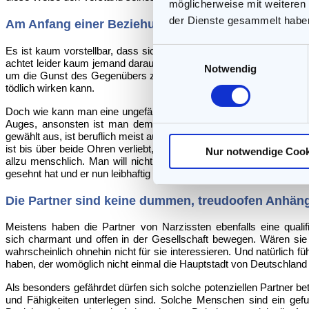
möglicherweise mit weiteren
der Dienste gesammelt habe
Am Anfang einer Beziehung zeigt der Narzisst sein
Es ist kaum vorstellbar, dass sich jemand in solch einer Situati
Einwilligungsauswahl
achtet leider kaum jemand darauf. Zu sehr lässt man sich in den Ba
Notwendig
um die Gunst des Gegenübers zu gewinnen – wobei die Kombinatio
tödlich wirken kann.
Doch wie kann man eine ungefährliche Schlange von einer Giftsc
Auges, ansonsten ist man dem Narzissten hilflos ausgesetzt. Der
gewählt aus, ist beruflich meist ausgesprochen erfolgreich, hat studie
ist bis über beide Ohren verliebt, fühlt sich verstanden, bestärkt,
Nur notwendige Cook
allzu menschlich. Man will nicht immer gleich das Schlechte s
gesehnt hat und er nun leibhaftig vor einem steht.
Die Partner sind keine dummen, treudoofen Anhän
Meistens haben die Partner von Narzissten ebenfalls eine quali
sich charmant und offen in der Gesellschaft bewegen. Wären sie 
wahrscheinlich ohnehin nicht für sie interessieren. Und natürlich 
haben, der womöglich nicht einmal die Hauptstadt von Deutschland 
Als besonders gefährdet dürfen sich solche potenziellen Partner bet
und Fähigkeiten unterlegen sind. Solche Menschen sind ein gef