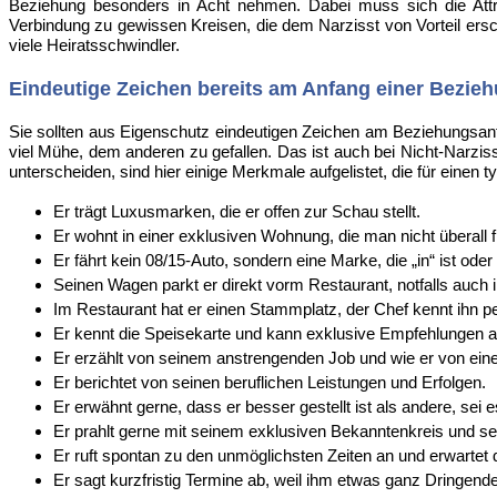
Beziehung besonders in Acht nehmen. Dabei muss sich die Attra
Verbindung zu gewissen Kreisen, die dem Narzisst von Vorteil ersch
viele Heiratsschwindler.
Eindeutige Zeichen bereits am Anfang einer Bezie
Sie sollten aus Eigenschutz eindeutigen Zeichen am Beziehungsan
viel Mühe, dem anderen zu gefallen. Das ist auch bei Nicht-Narzis
unterscheiden, sind hier einige Merkmale aufgelistet, die für einen 
Er trägt Luxusmarken, die er offen zur Schau stellt.
Er wohnt in einer exklusiven Wohnung, die man nicht überall fin
Er fährt kein 08/15-Auto, sondern eine Marke, die „in“ ist ode
Seinen Wagen parkt er direkt vorm Restaurant, notfalls auch 
Im Restaurant hat er einen Stammplatz, der Chef kennt ihn p
Er kennt die Speisekarte und kann exklusive Empfehlungen 
Er erzählt von seinem anstrengenden Job und wie er von e
Er berichtet von seinen beruflichen Leistungen und Erfolgen.
Er erwähnt gerne, dass er besser gestellt ist als andere, sei es
Er prahlt gerne mit seinem exklusiven Bekanntenkreis und se
Er ruft spontan zu den unmöglichsten Zeiten an und erwartet d
Er sagt kurzfristig Termine ab, weil ihm etwas ganz Dringen