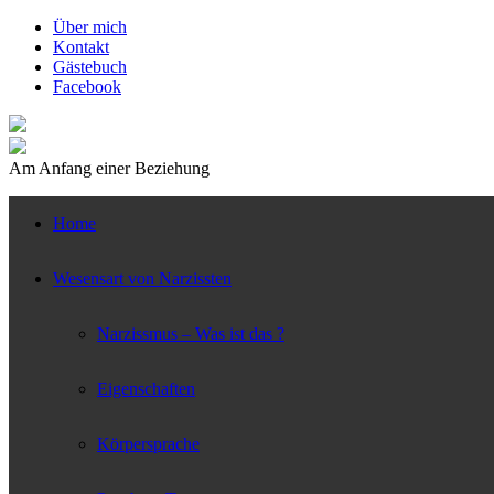
↓
Über mich
Zum
Kontakt
zentralen
Gästebuch
Inhalt
Facebook
Am Anfang einer Beziehung
Home
Wesensart von Narzissten
Narzissmus – Was ist das ?
Eigenschaften
Körpersprache