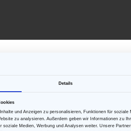
nnern mit roten Rosen oder selbstsicheren Frauen mit verführe
it seinem Charme. Nicht selten wandelt sich dann der Traum von
 hätte erkennen können. Ein Narzisst versteht sich im Erobern, 
Details
Cookies
am Anfang einer Beziehung. Mit seinem guten Aussehen, der chari
egierde um den Finger zu wickeln. Er ist aufmerksam, liebenswürdi
nhalte und Anzeigen zu personalisieren, Funktionen für soziale
n oder hinterlässt amüsante Botschaften auf dem Anrufbeantworter. E
Website zu analysieren. Außerdem geben wir Informationen zu I
gende Kurzurlaube. Jeden Tag überrascht er seine Partnerin mit e
ativer in der Art, sie zu begeistern. Am Anfang einer Beziehung spie
r soziale Medien, Werbung und Analysen weiter. Unsere Partner