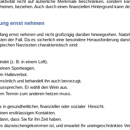
ktivität nicht auf äußerliche Merkmale beschränken, sondern kan
einen, beziehen. Auch durch einen finanziellen Hintergrund kann der 
hung ernst nehmen
fang ernst nehmen und nicht großzügig darüber hinwegsehen. Natürl
sten der Fall. Da es sicherlich eine besondere Herausforderung dars
typischen Narzissten charakteristisch sind:
det (z. B. in einem Loft).
r einen Sportwagen.
im Halteverbot.
ersönlich und behandelt ihn auch bevorzugt.
aussprechen. Er wählt den Wein aus.
inem Termin zum anderen hetzen muss.
 in gesundheitlicher, finanzieller oder sozialer Hinsicht.
inen erstklassigen Kontakten.
ann, dass Sie für ihn Zeit haben.
des dazwischengekommen ist, und erwartet Ihr uneingeschränktes Ver