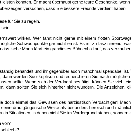
t leisten konnten.
Er macht überhaupt gerne teure Geschenke, wenn e
u überzeugen versuchen, dass Sie bessere Freunde verdient haben.
ese für Sie zu regeln.
 sein.
ndernswert wirken. Wer fährt nicht gerne mit einem flotten Sport
gliche Schwachpunkte gar nicht ernst. Es ist zu faszinierend, wa
narzisstische Mann fährt ein grandioses Bühnenbild auf, das verzaube
ständig behandelt und ihr gegenüber auch manchmal spendabel ist.
in, dann werden Sie skeptisch und recherchieren Sie nach mögliche
ssen sollte. Wenn sich der Verdacht bestätigt, können Sie viel Lei
, dann sollten Sie sich hinterher nicht wundern. Die Anzeichen, d
 Sie doch einmal das Gewissen des narzisstisch Verdächtigen! Mach
 seine draufgängerische Weise als besonders heroisch und männlic
ihn in Situationen, in denen nicht Sie im Vordergrund stehen, sonder
h vor?
 schlecht?