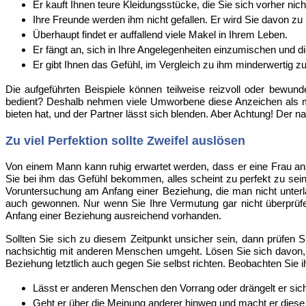
Er kauft Ihnen teure Kleidungsstücke, die Sie sich vorher nich
Ihre Freunde werden ihm nicht gefallen. Er wird Sie davon z
Überhaupt findet er auffallend viele Makel in Ihrem Leben.
Er fängt an, sich in Ihre Angelegenheiten einzumischen und di
Er gibt Ihnen das Gefühl, im Vergleich zu ihm minderwertig zu
Die aufgeführten Beispiele können teilweise reizvoll oder bewu
bedient? Deshalb nehmen viele Umworbene diese Anzeichen als mö
bieten hat, und der Partner lässt sich blenden. Aber Achtung! Der 
Zu viel Perfektion sollte Zweifel auslösen
Von einem Mann kann ruhig erwartet werden, dass er eine Frau an
Sie bei ihm das Gefühl bekommen, alles scheint zu perfekt zu se
Voruntersuchung am Anfang einer Beziehung, die man nicht unterla
auch gewonnen. Nur wenn Sie Ihre Vermutung gar nicht überprüfen
Anfang einer Beziehung ausreichend vorhanden.
Sollten Sie sich zu diesem Zeitpunkt unsicher sein, dann prüfen
nachsichtig mit anderen Menschen umgeht. Lösen Sie sich davon,
Beziehung letztlich auch gegen Sie selbst richten. Beobachten Sie 
Lässt er anderen Menschen den Vorrang oder drängelt er sic
Geht er über die Meinung anderer hinweg und macht er diese