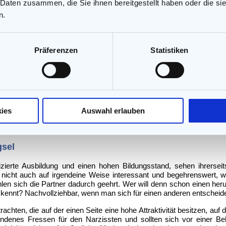
 Daten zusammen, die Sie ihnen bereitgestellt haben oder die s
n.
e Qualitäten
on ein Gespür für den Narzissmus bewahrt. Anzeichen dafür sind du
nn des Narzissten ziehen, der mit seiner Höflichkeit und Makellosig
Präferenzen
Statistiken
n aus gutem Aussehen, anständigen Manieren und spannender Unterh
hlange unterscheiden? Zugegebenermaßen bedarf es sehr viel Erfah
 Narzisst ist ein äußerst intelligenter und sehr gutaussehender 
rt, ist gestriegelt und gestylt. Er zeigt sich von seiner besten Seiten.
 und angenommen und sieht alles nur noch durch die rosarote Brille. D
ies
Auswahl erlauben
ehen, und schon gar nicht dann, wenn man sich schon so lange na
gsel
fizierte Ausbildung und einen hohen Bildungsstand, sehen ihrerse
nicht auch auf irgendeine Weise interessant und begehrenswert, w
fühlen sich die Partner dadurch geehrt. Wer will denn schon einen h
kennt? Nachvollziehbar, wenn man sich für einen anderen entscheide
rachten, die auf der einen Seite eine hohe Attraktivität besitzen, au
undenes Fressen für den Narzissten und sollten sich vor einer B