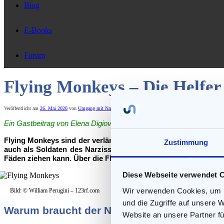
Blog
E-Books
Forum
Flying Monkeys – Die Helfer
Veröffentlicht am
26. Mai 2020
von
Umgang mit Narzissten
—
78 Kommentare ↓
Ein Gastbeitrag von Elena Digiovinazzo
Flying Monkeys sind der verlängerte Arm eines Narzissten. Si
Zustimmung
auch als Soldaten des Narzissten vorstellen, die an der Fron
Fäden ziehen kann. Über die Flying Monkeys übt der Narzisst we
Diese Webseite verwendet 
Wir verwenden Cookies, um I
Bild: © William Perugini – 123rf.com
und die Zugriffe auf unsere 
Warum braucht der Narzisst Flying Monke
Website an unsere Partner fü