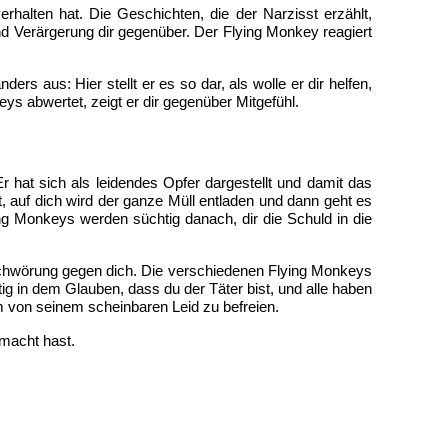
rhalten hat. Die Geschichten, die der Narzisst erzählt,
und Verärgerung dir gegenüber. Der Flying Monkey reagiert
s aus: Hier stellt er es so dar, als wolle er dir helfen,
ys abwertet, zeigt er dir gegenüber Mitgefühl.
r hat sich als leidendes Opfer dargestellt und damit das
t, auf dich wird der ganze Müll entladen und dann geht es
ing Monkeys werden süchtig danach, dir die Schuld in die
rschwörung gegen dich. Die verschiedenen Flying Monkeys
g in dem Glauben, dass du der Täter bist, und alle haben
m von seinem scheinbaren Leid zu befreien.
emacht hast.