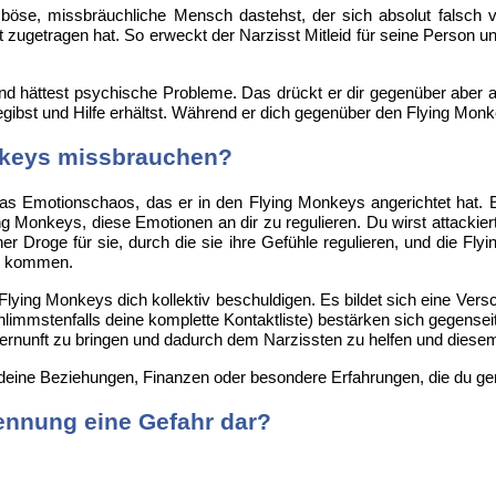
r böse, missbräuchliche Mensch dastehst, der sich absolut falsch ve
ät zugetragen hat. So erweckt der Narzisst Mitleid für seine Person 
 hättest psychische Probleme. Das drückt er dir gegenüber aber ander
egibst und Hilfe erhältst. Während er dich gegenüber den Flying Monke
nkeys missbrauchen?
das Emotionschaos, das er in den Flying Monkeys angerichtet hat. E
g Monkeys, diese Emotionen an dir zu regulieren. Du wirst attackier
r Droge für sie, durch die sie ihre Gefühle regulieren, und die Fly
zu kommen.
Flying Monkeys dich kollektiv beschuldigen. Es bildet sich eine Ve
mmstenfalls deine komplette Kontaktliste) bestärken sich gegenseiti
Vernunft zu bringen und dadurch dem Narzissten zu helfen und diese
r, deine Beziehungen, Finanzen oder besondere Erfahrungen, die du g
ennung eine Gefahr dar?