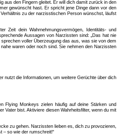
 aus den Fingern gleitet. Er will dich damit zurück in den
mmer gewünscht hast. Er spricht jene Dinge dann vor den
Verhältnis zu der narzisstischen Person wünschst, läufst
ster Zeit dein Wahrnehmungsvermögen, Identitäts- und
sprechende Aussagen von Narzissten sind: „Das hat nie
eys sprechen voller Überzeugung das aus, was sie von dem
r nahe waren oder noch sind. Sie nehmen den Narzissten
r nutzt die Informationen, um weitere Gerüchte über dich
en Flying Monkeys zielen häufig auf deine Stärken und
Vater bist. Aktiviere diesen Wahrheitsfilter, wenn du mit
cke zu gehen. Narzissten lieben es, dich zu provozieren,
t – so wie der rumschreit!“