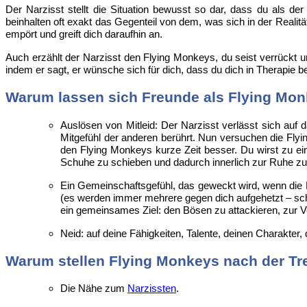
Der Narzisst stellt die Situation bewusst so dar, dass du als de
beinhalten oft exakt das Gegenteil von dem, was sich in der Realit
empört und greift dich daraufhin an.
Auch erzählt der Narzisst den Flying Monkeys, du seist verrückt und
indem er sagt, er wünsche sich für dich, dass du dich in Therapie b
Warum lassen sich Freunde als Flying Mo
Auslösen von Mitleid: Der Narzisst verlässt sich auf 
Mitgefühl der anderen berührt. Nun versuchen die Flyin
den Flying Monkeys kurze Zeit besser. Du wirst zu eine
Schuhe zu schieben und dadurch innerlich zur Ruhe 
Ein Gemeinschaftsgefühl, das geweckt wird, wenn die 
(es werden immer mehrere gegen dich aufgehetzt – schli
ein gemeinsames Ziel: den Bösen zu attackieren, zur 
Neid: auf deine Fähigkeiten, Talente, deinen Charakte
Warum stellen Flying Monkeys nach der Tr
Die Nähe zum
Narzissten
.