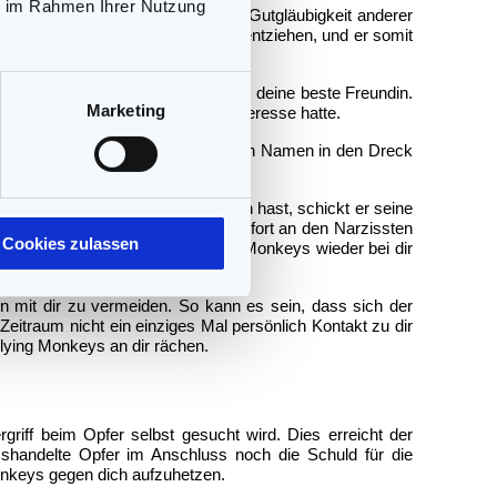
ie im Rahmen Ihrer Nutzung
ondern nutzt das Mitgefühl und die Gutgläubigkeit anderer
t hast, dich dem Narzissten zu entziehen, und er somit
.
st: deine Kinder, deine Geschwister, deine beste Freundin.
Marketing
n, an denen er vorher gar kein Interesse hatte.
klich vorgefallen ist, zieht er deinen Namen in den Dreck
ntakt zum Narzissten abgebrochen hast, schickt er seine
die gewonnenen Informationen sofort an den Narzissten
Cookies zulassen
sagen über den Kanal der Flying Monkeys wieder bei dir
n mit dir zu vermeiden. So kann es sein, dass sich der
Zeitraum nicht ein einziges Mal persönlich Kontakt zu dir
Flying Monkeys an dir rächen.
griff beim Opfer selbst gesucht wird. Dies erreicht der
handelte Opfer im Anschluss noch die Schuld für die
onkeys gegen dich aufzuhetzen.