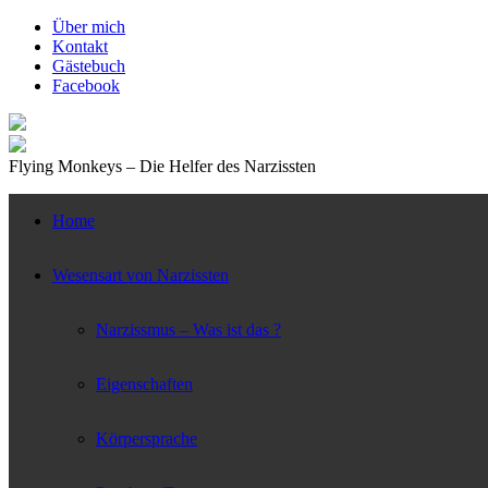
↓
Über mich
Zum
Kontakt
zentralen
Gästebuch
Inhalt
Facebook
Flying Monkeys – Die Helfer des Narzissten
Home
Wesensart von Narzissten
Narzissmus – Was ist das ?
Eigenschaften
Körpersprache