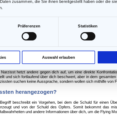
 Daten zusammen, die Sie ihnen bereitgestellt haben oder die s
 einen Stellvertreter. Er will nicht selbst in Erscheinung treten, s
n.
hnen seine Absichten ausführen zu lassen. Gerade wenn du es gewag
mehr selbst drangsalieren kann, setzt er verstärkt Flying Monkeys ein
richten. Dies tut er, indem er dir das stiehlt, was dir am liebsten i
Präferenzen
Statistiken
 am meisten kämpfen und trauern wirst. Dies sind nicht selten Mensche
ren. Damit man dir nicht glaubt, falls du erzählen solltest, was wir
bernehmen dann sein Urteil und konfrontieren dich damit.
cht das Gefühl, weiterhin Macht über dich zu haben. Wenn du den Ko
heranzukommen. Diese werden dich über dein Leben aushorchen und 
ies
Auswahl erlauben
ten zu dem Berichten der Flying Monkeys im Wissen, dass seine Aus
rne manipulieren.
arzisst hetzt andere gegen dich auf, um eine direkte Konfrontatio
llt und sich fortlaufend über dich beschwert, aber in dem gesamten 
rzissten suchen keine Aussprache, sondern wollen sich mithilfe von 
issten herangezogen?
egriff beschreibt ein Vorgehen, bei dem die Schuld für einen Über
erzeugt und von der Schuld des Opfers. Somit bekommt das miss
 Halbwahrheiten und andere Informationen über dich, um die Flying M