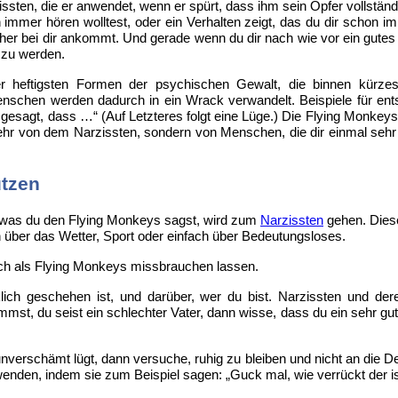
ssten, die er anwendet, wenn er spürt, dass ihm sein Opfer vollständig
immer hören wolltest, oder ein Verhalten zeigt, das du dir schon i
er bei dir ankommt. Und gerade wenn du dir nach wie vor ein gutes 
 zu werden.
er heftigsten Formen der psychischen Gewalt, die binnen kürze
nschen werden dadurch in ein Wrack verwandelt. Beispiele für ent
st gesagt, dass …“ (Auf Letzteres folgt eine Lüge.) Die Flying Monk
mehr von dem Narzissten, sondern von Menschen, die dir einmal seh
ützen
s, was du den Flying Monkeys sagst, wird zum
Narzissten
gehen. Diese
h über das Wetter, Sport oder einfach über Bedeutungsloses.
ich als Flying Monkeys missbrauchen lassen.
lich geschehen ist, und darüber, wer du bist. Narzissten und der
, du seist ein schlechter Vater, dann wisse, dass du ein sehr guter 
erschämt lügt, dann versuche, ruhig zu bleiben und nicht an die De
enden, indem sie zum Beispiel sagen: „Guck mal, wie verrückt der is