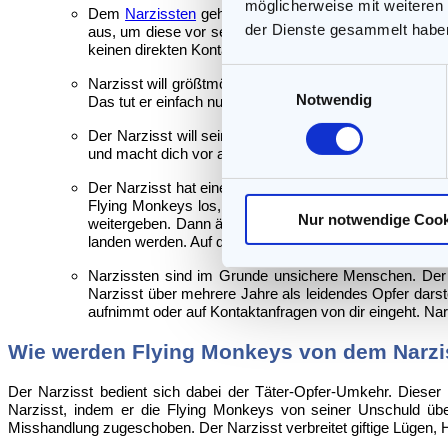
möglicherweise mit weiteren
Dem
Narzissten
geht es um indirekten Missbrauch durch
der Dienste gesammelt habe
aus, um diese vor seinen Karren zu spannen und von i
keinen direkten Kontakt mehr zu dir hat und dich nicht 
Einwilligungsauswahl
Narzisst will größtmöglichen Schaden in deinem Leben an
Notwendig
Das tut er einfach nur, weil er weiß, dass du um diese
Der Narzisst will seine weiße Weste nach außen hin wah
und macht dich vor anderen schlecht. Flying Monkeys ü
Der Narzisst hat einen starken Kontrollzwang. Er brau
Flying Monkeys los, um an Informationen über dich 
Nur notwendige Cook
weitergeben. Dann äußerst der Narzisst seine Ansich
landen werden. Auf diese Weise will er dich aus der Fe
Narzissten sind im Grunde unsichere Menschen. Der N
Narzisst über mehrere Jahre als leidendes Opfer darste
aufnimmt oder auf Kontaktanfragen von dir eingeht. Na
Wie werden Flying Monkeys von dem Narz
Der Narzisst bedient sich dabei der Täter-Opfer-Umkehr. Dieser B
Narzisst, indem er die Flying Monkeys von seiner Unschuld üb
Misshandlung zugeschoben. Der Narzisst verbreitet giftige Lügen,