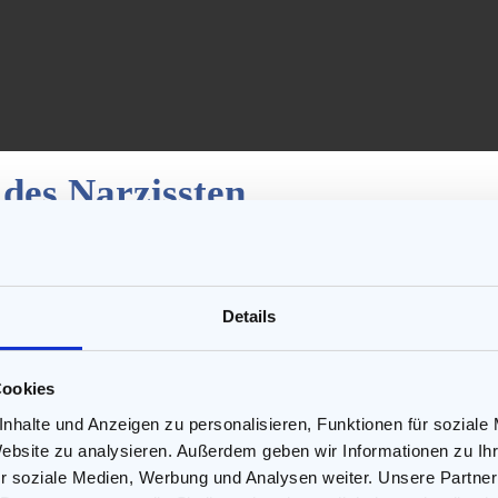
 des Narzissten
e sind seine Fans und Bewunderer, lassen sich von ihm manipul
Details
t die Arbeit für ihn übernehmen, damit dieser sich nicht zu e
iterhin seinen Einfluss z. B. auf seinen Ex-Partner aus.
Cookies
nhalte und Anzeigen zu personalisieren, Funktionen für soziale
Website zu analysieren. Außerdem geben wir Informationen zu I
ys?
r soziale Medien, Werbung und Analysen weiter. Unsere Partner