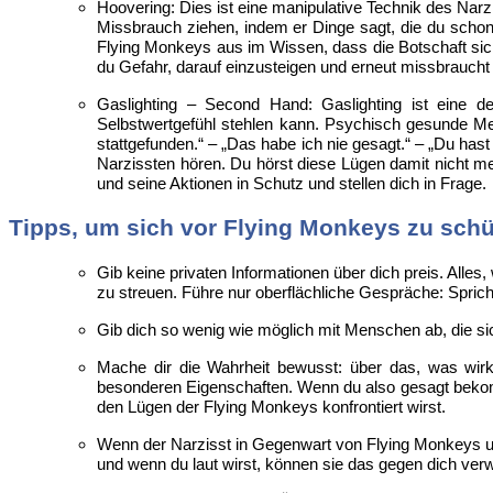
Hoovering: Dies ist eine manipulative Technik des Narzi
Missbrauch ziehen, indem er Dinge sagt, die du schon 
Flying Monkeys aus im Wissen, dass die Botschaft sich
du Gefahr, darauf einzusteigen und erneut missbraucht
Gaslighting – Second Hand: Gaslighting ist eine d
Selbstwertgefühl stehlen kann. Psychisch gesunde Me
stattgefunden.“ – „Das habe ich nie gesagt.“ – „Du ha
Narzissten hören. Du hörst diese Lügen damit nicht 
und seine Aktionen in Schutz und stellen dich in Frage.
Tipps, um sich vor Flying Monkeys zu sch
Gib keine privaten Informationen über dich preis. Alle
zu streuen. Führe nur oberflächliche Gespräche: Spric
Gib dich so wenig wie möglich mit Menschen ab, die s
Mache dir die Wahrheit bewusst: über das, was wirk
besonderen Eigenschaften. Wenn du also gesagt bekommst
den Lügen der Flying Monkeys konfrontiert wirst.
Wenn der Narzisst in Gegenwart von Flying Monkeys unv
und wenn du laut wirst, können sie das gegen dich verw