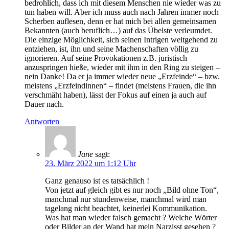
bedrohlich, dass ich mit diesem Menschen nie wieder was zu
tun haben will. Aber ich muss auch nach Jahren immer noch
Scherben auflesen, denn er hat mich bei allen gemeinsamen
Bekannten (auch beruflich…) auf das Übelste verleumdet.
Die einzige Möglichkeit, sich seinen Intrigen weitgehend zu
entziehen, ist, ihn und seine Machenschaften völlig zu
ignorieren. Auf seine Provokationen z.B. juristisch
anzuspringen hieße, wieder mit ihm in den Ring zu steigen –
nein Danke! Da er ja immer wieder neue „Erzfeinde“ – bzw.
meistens „Erzfeindinnen“ – findet (meistens Frauen, die ihn
verschmäht haben), lässt der Fokus auf einen ja auch auf
Dauer nach.
Antworten
Jane
sagt:
23. März 2022 um 1:12 Uhr
Ganz genauso ist es tatsächlich !
Von jetzt auf gleich gibt es nur noch „Bild ohne Ton“,
manchmal nur stundenweise, manchmal wird man
tagelang nicht beachtet, keinerlei Kommunikation.
Was hat man wieder falsch gemacht ? Welche Wörter
oder Bilder an der Wand hat mein Narzisst gesehen ?