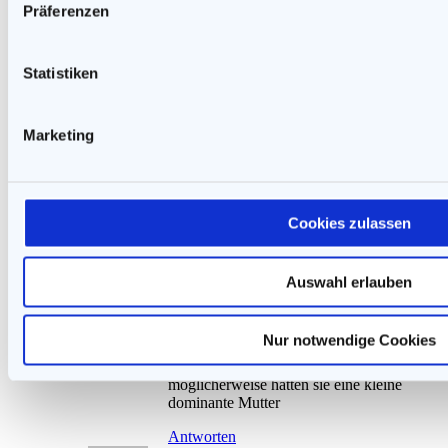
Präferenzen
und nicht allgemeingültig.
Antworten
Statistiken
Jessica
sagt:
14. September 2020 um 19:02 Uhr
Marketing
haha….ja die „Kleinen sind oft giftig“.
Das ist eine Volksweisheit und die stimmt
schon weitgehend.
Cookies zulassen
Antworten
Auswahl erlauben
Doris
sagt:
1. Mai 2023 um 1:44 Uhr
Nur notwendige Cookies
Idtt mir auch aufgefallen und dann buckeln
sie vor einen dominanten Drachen
möglicherweise hatten sie eine kleine
dominante Mutter
Antworten