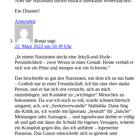
Aber die Narzissten dürfen einfach unerkannt weitermachen.
Ein Disaster!
Antworten
Ronja
sagt:
22. März 2022 um 10:39 Uhr
„In einem Narzissten steckt eine Jekyll-und-Hyde-
Persönlichkeit – zwei Wesen in einer Gestalt. Heute verhält er
sich wie ein Prinz und morgen wie ein Schwein.“
Das beschreibt so gut den Narzissten, mit dem ich zu tun hatte
– Gottlob nur in einer Freundschaft. Ich bin eine eher starke
Person, und er hat sich erst versucht, sich an mich
ranzuhängen, um Kontakte zu „wichtigen“ Menschen zu
bekommen. Da war ich noch so toll, wurde schmeichlerisch
umgarnt, ach, wir „Seelenverwandte“ blablabla. Dann fing
die Kritik an, ich wurde mit Ignoranz „bestraft“ für „falsche“
Meinungen oder Aussagen… und irgendwann drehte er völlig
ab und gab mir dann die Schuld für eigenes Versagen, witterte
ein Komplott gegen ihn, das ich anführte – lupenreine
Paranoia. Das Ganze entwickelte sich so grotesk und