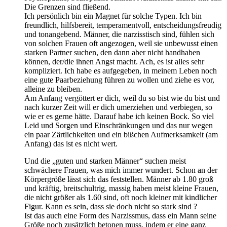
Die Grenzen sind fließend.
Ich persönlich bin ein Magnet für solche Typen. Ich bin
freundlich, hilfsbereit, temperamentvoll, entscheidungsfreudig
und tonangebend. Männer, die narzisstisch sind, fühlen sich
von solchen Frauen oft angezogen, weil sie unbewusst einen
starken Partner suchen, den dann aber nicht handhaben
können, der/die ihnen Angst macht. Ach, es ist alles sehr
kompliziert. Ich habe es aufgegeben, in meinem Leben noch
eine gute Paarbeziehung führen zu wollen und ziehe es vor,
alleine zu bleiben.
Am Anfang vergöttert er dich, weil du so bist wie du bist und
nach kurzer Zeit will er dich umerziehen und verbiegen, so
wie er es gerne hätte. Darauf habe ich keinen Bock. So viel
Leid und Sorgen und Einschränkungen und das nur wegen
ein paar Zärtlichkeiten und ein bißchen Aufmerksamkeit (am
Anfang) das ist es nicht wert.
Und die „guten und starken Männer“ suchen meist
schwächere Frauen, was mich immer wundert. Schon an der
Körpergröße lässt sich das feststellen. Männer ab 1.80 groß
und kräftig, breitschultrig, massig haben meist kleine Frauen,
die nicht größer als 1.60 sind, oft noch kleiner mit kindlicher
Figur. Kann es sein, dass sie doch nicht so stark sind ?
Ist das auch eine Form des Narzissmus, dass ein Mann seine
Größe noch zusätzlich betonen muss, indem er eine ganz