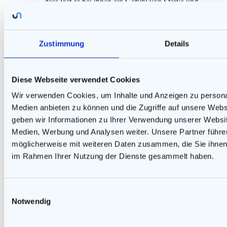
dass löst es bei ihnen ein Gefühl von Stärke und
Überlegenheit aus.
Antworten
Zustimmung
Details
Anka
sagt:
25. November 2019 um 17:12 Uhr
Diese Webseite verwendet Cookies
Jetzt mußte ich wirklich ganz dolle lachen!
Wir verwenden Cookies, um Inhalte und Anzeigen zu personal
Entschuldigung 🤭
„Zartheit“ und „Schwäche“ sollen einen
Medien anbieten zu können und die Zugriffe auf unsere Web
Schutzinstinkt auslösen?
geben wir Informationen zu Ihrer Verwendung unserer Websit
Ich halte das ja für ein „Märchen“…
Medien, Werbung und Analysen weiter. Unsere Partner führe
Das Gefühl von vermeintlicher „Überlegenheit“
mag da zutreffen.😉
möglicherweise mit weiteren Daten zusammen, die Sie ihnen b
Da hat sich wohl schon so manche kleine, süße
im Rahmen Ihrer Nutzung der Dienste gesammelt haben.
Püppi für Männer als „Drachen“ ent-puppt.
Und man(n) dachte:
Na so ’ne Klenne …
(kann doch nicht gefährlich werden)
Einwilligungsauswahl
Und der Mann schrumpft immer mehr mit
Notwendig
eingezogenem Kopf
🤣
P.S. Das ist nat. nur ein Bsp. aus meinem Umfeld