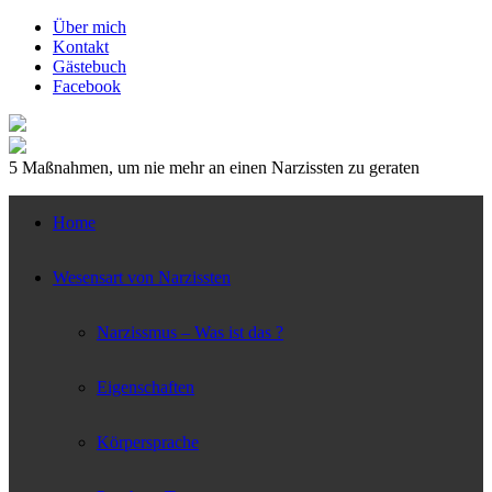
↓
Über mich
Zum
Kontakt
zentralen
Gästebuch
Inhalt
Facebook
5 Maßnahmen, um nie mehr an einen Narzissten zu geraten
Home
Wesensart von Narzissten
Narzissmus – Was ist das ?
Eigenschaften
Körpersprache