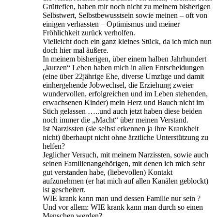
Grüttefien, haben mir noch nicht zu meinem bisherigen
Selbstwert, Selbstbewusstsein sowie meinen – oft von
einigen verhassten – Optimismus und meiner
Fröhlichkeit zurück verholfen.
Vielleicht doch ein ganz kleines Stück, da ich mich nun
doch hier mal äußere.
In meinem bisherigen, über einem halben Jahrhundert
„kurzen“ Leben haben mich in allen Entscheidungen
(eine über 22jährige Ehe, diverse Umzüge und damit
einhergehende Jobwechsel, die Erziehung zweier
wundervollen, erfolgreichen und im Leben stehenden,
erwachsenen Kinder) mein Herz und Bauch nicht im
Stich gelassen …..und auch jetzt haben diese beiden
noch immer die „Macht“ über meinen Verstand.
Ist Narzissten (sie selbst erkennen ja ihre Krankheit
nicht) überhaupt nicht ohne ärztliche Unterstützung zu
helfen?
Jeglicher Versuch, mit meinem Narzissten, sowie auch
seinen Familienangehörigen, mit denen ich mich sehr
gut verstanden habe, (liebevollen) Kontakt
aufzunehmen (er hat mich auf allen Kanälen geblockt)
ist gescheitert.
WIE krank kann man und dessen Familie nur sein ?
Und vor allem: WIE krank kann man durch so einen
Menschen werden?