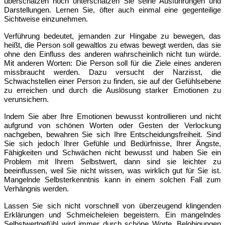
überschätzen noch unterschätzen Sie seine Ausführungen und
Darstellungen. Lernen Sie, öfter auch einmal eine gegenteilige
Sichtweise einzunehmen.
Verführung
bedeutet, jemanden zur Hingabe zu bewegen, das
heißt, die Person soll gewaltlos zu etwas bewegt werden, das sie
ohne den Einfluss des anderen wahrscheinlich nicht tun würde.
Mit anderen Worten: Die Person soll für die Ziele eines anderen
missbraucht werden. Dazu versucht der Narzisst, die
Schwachstellen einer Person zu finden, sie auf der Gefühlsebene
zu erreichen und durch die Auslösung starker Emotionen zu
verunsichern.
Indem
Sie aber Ihre Emotionen bewusst kontrollieren und nicht
aufgrund von schönen Worten oder Gesten der Verlockung
nachgeben, bewahren Sie sich Ihre Entscheidungsfreiheit. Sind
Sie sich jedoch Ihrer Gefühle und Bedürfnisse, Ihrer Ängste,
Fähigkeiten und Schwächen nicht bewusst und haben Sie ein
Problem mit Ihrem Selbstwert, dann sind sie leichter zu
beeinflussen, weil Sie nicht wissen, was wirklich gut für Sie ist.
Mangelnde Selbsterkenntnis kann in einem solchen Fall zum
Verhängnis werden.
Lassen
Sie sich nicht vorschnell von überzeugend klingenden
Erklärungen und Schmeicheleien begeistern. Ein mangelndes
Selbstwertgefühl wird immer durch schöne Worte, Belobigungen