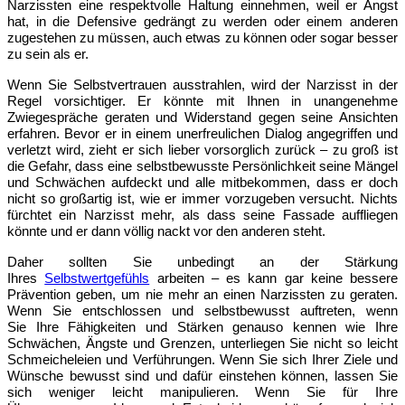
Narzissten eine respektvolle Haltung einnehmen, weil er Angst
hat, in die Defensive gedrängt zu werden oder einem anderen
zugestehen zu müssen, auch etwas zu können oder sogar besser
zu sein als er.
Wenn
Sie Selbstvertrauen ausstrahlen, wird der Narzisst in der
Regel vorsichtiger. Er könnte mit Ihnen in unangenehme
Zwiegespräche geraten und Widerstand gegen seine Ansichten
erfahren. Bevor er in einem unerfreulichen Dialog angegriffen und
verletzt wird, zieht er sich lieber vorsorglich zurück – zu groß ist
die Gefahr, dass eine selbstbewusste Persönlichkeit seine Mängel
und Schwächen aufdeckt und alle mitbekommen, dass er doch
nicht so großartig ist, wie er immer vorzugeben versucht. Nichts
fürchtet ein Narzisst mehr, als dass seine Fassade auffliegen
könnte und er dann völlig nackt vor den anderen steht.
Daher sollten Sie unbedingt an der Stärkung
Ihres
Selbstwertgefühls
arbeiten
– es kann gar keine bessere
Prävention geben, um nie mehr an einen Narzissten zu geraten.
Wenn Sie entschlossen und selbstbewusst auftreten, wenn
Sie Ihre Fähigkeiten und Stärken genauso kennen wie Ihre
Schwächen, Ängste und Grenzen, unterliegen Sie nicht so leicht
Schmeicheleien und Verführungen. Wenn Sie sich Ihrer Ziele und
Wünsche bewusst sind und dafür einstehen können, lassen Sie
sich weniger leicht manipulieren. Wenn Sie für Ihre