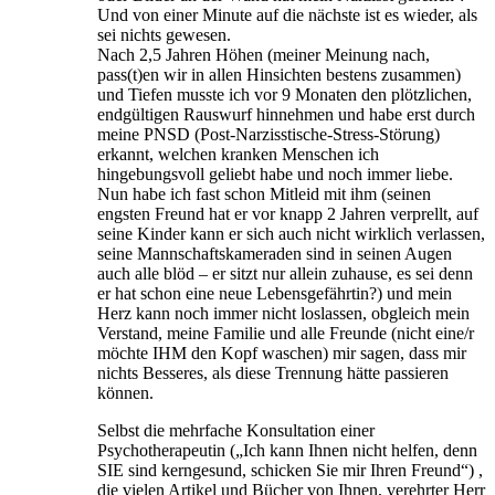
Und von einer Minute auf die nächste ist es wieder, als
sei nichts gewesen.
Nach 2,5 Jahren Höhen (meiner Meinung nach,
pass(t)en wir in allen Hinsichten bestens zusammen)
und Tiefen musste ich vor 9 Monaten den plötzlichen,
endgültigen Rauswurf hinnehmen und habe erst durch
meine PNSD (Post-Narzisstische-Stress-Störung)
erkannt, welchen kranken Menschen ich
hingebungsvoll geliebt habe und noch immer liebe.
Nun habe ich fast schon Mitleid mit ihm (seinen
engsten Freund hat er vor knapp 2 Jahren verprellt, auf
seine Kinder kann er sich auch nicht wirklich verlassen,
seine Mannschaftskameraden sind in seinen Augen
auch alle blöd – er sitzt nur allein zuhause, es sei denn
er hat schon eine neue Lebensgefährtin?) und mein
Herz kann noch immer nicht loslassen, obgleich mein
Verstand, meine Familie und alle Freunde (nicht eine/r
möchte IHM den Kopf waschen) mir sagen, dass mir
nichts Besseres, als diese Trennung hätte passieren
können.
Selbst die mehrfache Konsultation einer
Psychotherapeutin („Ich kann Ihnen nicht helfen, denn
SIE sind kerngesund, schicken Sie mir Ihren Freund“) ,
die vielen Artikel und Bücher von Ihnen, verehrter Herr