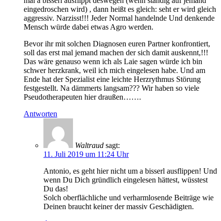
mal a bisserl ausflippt deswegen (wenn ständig auf jemand
eingedroschen wird) , dann heißt es gleich: seht er wird gleich
aggressiv. Narzisst!!! Jeder Normal handelnde Und denkende
Mensch würde dabei etwas Agro werden.
Bevor ihr mit solchen Diagnosen euren Partner konfrontiert,
soll das erst mal jemand machen der sich damit auskennt,!!!
Das wäre genauso wenn ich als Laie sagen würde ich bin
schwer herzkrank, weil ich mich eingelesen habe. Und am
Ende hat der Spezialist eine leichte Herzrythmus Störung
festgestellt. Na dämmerts langsam??? Wir haben so viele
Pseudotherapeuten hier draußen…….
Antworten
Waltraud
sagt:
11. Juli 2019 um 11:24 Uhr
Antonio, es geht hier nicht um a bisserl ausflippen! Und
wenn Du Dich gründlich eingelesen hättest, wüsstest
Du das!
Solch oberflächliche und verharmlosende Beiträge wie
Deinen braucht keiner der massiv Geschädigten.