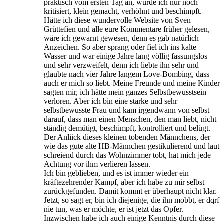
praktisch vom ersten Tag an, wurde ich nur noch
kritisiert, klein gemacht, verhöhnt und beschimpft.
Hätte ich diese wundervolle Website von Sven
Grüttefien und alle eure Kommentare früher gelesen,
wäre ich gewarnt gewesen, denn es gab natürlich
Anzeichen. So aber sprang oder fiel ich ins kalte
Wasser und war einige Jahre lang völlig fassungslos
und sehr verzweifelt, denn ich liebte ihn sehr und
glaubte nach vier Jahre langem Love-Bombing, dass
auch er mich so liebt. Meine Freunde und meine Kinder
sagten mir, ich hätte mein ganzes Selbstbewusstsein
verloren. Aber ich bin eine starke und sehr
selbstbewusste Frau und kam irgendwann von selbst
darauf, dass man einen Menschen, den man liebt, nicht
ständig demütigt, beschimpft, kontrolliert und belügt.
Der Anliick dieses kleinen tobenden Männchens, der
wie das gute alte HB-Männchen gestikulierend und laut
schreiend durch das Wohnzimmer tobt, hat mich jede
Achtung vor ihm verlieren lassen.
Ich bin geblieben, und es ist immer wieder ein
kräftezehrender Kampf, aber ich habe zu mir selbst
zurückgefunden. Damit kommt er überhaupt nicht klar.
Jetzt, so sagt er, bin ich diejenige, die ihn mobbt, er dqrf
nie tun, was er möchte, er ist jetzt das Opfer.
Inzwischen habe ich auch einige Kenntnis durch diese