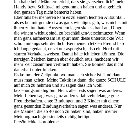
Ich habe bei 2 Männern erlebt, dass sie „versehentlich“ mein
Handy bzw. Schlüssel mitgenommen haben und angeblich
den ganzen Tag nicht bemerkt haben.
Ebenfalls bei mehreren kam es zu einem leichten Autounfall,
als es bei mir gerade etwas ganz wichtiges gab, was nichts mit
ihnen zu tun hatte. Ausserdem legen ske es drauf an, Dinge
die winem wichtig sind, zu beschädigen/verschmutzen.Wenn
man ganz aufmerksam ist,spürt man diese unterdrückte Wut
schon anfangs sehr deutlich. Bei meinem letzten Freund hab
ich lange gedacht, er sei nur aspergisch, also ein Nerd mit
starren Verhaltensweisen. Damit hätte ich leben können. Die
narzigen Zeichen kamen aber deutlich raus, nachdem wir
mehr Zeit zusammen verbracht haben. Sie können das nicht
dauerhaft unterdrücken.
Es kommt der Zeitpunkt, wo man sich sicher ist. Und dann
muss man gehen. Meine Taktik ist dann, die ganze SCHULD
auf mich zu nehmen und zu sagen dass ich wohl
beziehungsunfähig bin. Nein, alle Tests sagen was anderes.
Mein Leben sagt was ganz anderes. Jahrzehntelange gute
Freundschaften, enge Bindungen und 2 Kinder mit einem
ganz gesunden Bindungsverhalten sagen was anderes. Nur
die Männer, die ab 40 noch zu haben sind, haben meiner
Meinung nach grösstenteils richtig heftige
Persönlichkeitsprobleme.