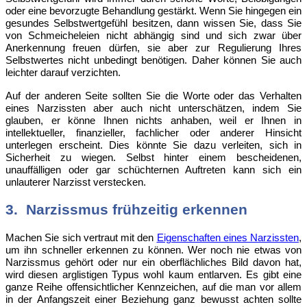
oder eine bevorzugte Behandlung gestärkt. Wenn Sie hingegen ein
gesundes Selbstwertgefühl besitzen, dann wissen Sie, dass Sie
von Schmeicheleien nicht abhängig sind und sich zwar über
Anerkennung freuen dürfen, sie aber zur Regulierung Ihres
Selbstwertes nicht unbedingt benötigen. Daher können Sie auch
leichter darauf verzichten.
Auf
der anderen Seite sollten Sie die Worte oder das
Verhalten
eines Narzissten
aber auch nicht unterschätzen, indem Sie
glauben, er könne Ihnen nichts anhaben, weil er Ihnen in
intellektueller, finanzieller, fachlicher oder anderer Hinsicht
unterlegen erscheint. Dies könnte Sie dazu verleiten, sich in
Sicherheit zu wiegen. Selbst hinter einem bescheidenen,
unauffälligen oder gar schüchternen Auftreten kann sich ein
unlauterer Narzisst verstecken.
3. Narzissmus frühzeitig erkennen
Machen
Sie sich vertraut mit den
Eigenschaften eines Narzissten
,
um ihn schneller erkennen zu können. Wer noch nie etwas von
Narzissmus gehört oder nur ein oberflächliches Bild davon hat,
wird diesen arglistigen Typus wohl kaum entlarven. Es gibt eine
ganze Reihe offensichtlicher Kennzeichen, auf die man vor allem
in der Anfangszeit einer Beziehung ganz bewusst achten sollte