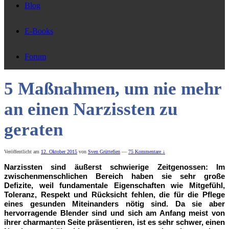
Blog
E-Books
Forum
5 Maßnahmen, um nie mehr
an einen Narzissten zu
geraten
Veröffentlicht am
12. Oktober 2015
von
Sven Grüttefien
—
75 Kommentare ↓
Narzissten sind äußerst schwierige Zeitgenossen: Im
zwischenmenschlichen Bereich haben sie sehr große
Defizite, weil fundamentale Eigenschaften wie Mitgefühl,
Toleranz, Respekt und Rücksicht fehlen, die für die Pflege
eines gesunden Miteinanders nötig sind. Da sie aber
hervorragende Blender sind und sich am Anfang meist von
ihrer charmanten Seite präsentieren, ist es sehr schwer, einen