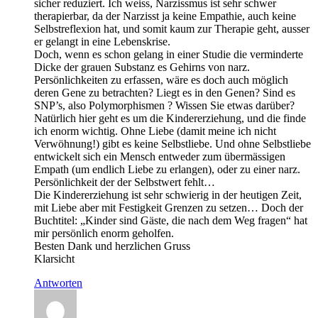
sicher reduziert. Ich weiss, Narzissmus ist sehr schwer
therapierbar, da der Narzisst ja keine Empathie, auch keine
Selbstreflexion hat, und somit kaum zur Therapie geht, ausser
er gelangt in eine Lebenskrise.
Doch, wenn es schon gelang in einer Studie die verminderte
Dicke der grauen Substanz es Gehirns von narz.
Persönlichkeiten zu erfassen, wäre es doch auch möglich
deren Gene zu betrachten? Liegt es in den Genen? Sind es
SNP’s, also Polymorphismen ? Wissen Sie etwas darüber?
Natürlich hier geht es um die Kindererziehung, und die finde
ich enorm wichtig. Ohne Liebe (damit meine ich nicht
Verwöhnung!) gibt es keine Selbstliebe. Und ohne Selbstliebe
entwickelt sich ein Mensch entweder zum übermässigen
Empath (um endlich Liebe zu erlangen), oder zu einer narz.
Persönlichkeit der der Selbstwert fehlt…
Die Kindererziehung ist sehr schwierig in der heutigen Zeit,
mit Liebe aber mit Festigkeit Grenzen zu setzen… Doch der
Buchtitel: „Kinder sind Gäste, die nach dem Weg fragen“ hat
mir persönlich enorm geholfen.
Besten Dank und herzlichen Gruss
Klarsicht
Antworten