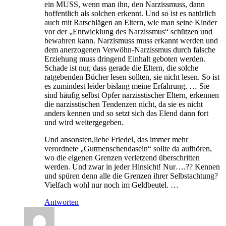
ein MUSS, wenn man ihn, den Narzissmuss, dann
hoffentlich als solchen erkennt. Und so ist es natürlich
auch mit Ratschlägen an Eltern, wie man seine Kinder
vor der „Entwicklung des Narzissmus“ schützen und
bewahren kann. Narzismuss muss erkannt werden und
dem anerzogenen Verwöhn-Narzissmus durch falsche
Erziehung muss dringend Einhalt geboten werden.
Schade ist nur, dass gerade die Eltern, die solche
ratgebenden Bücher lesen sollten, sie nicht lesen. So ist
es zumindest leider bislang meine Erfahrung. … Sie
sind häufig selbst Opfer narzisstischer Eltern, erkennen
die narzisstischen Tendenzen nicht, da sie es nicht
anders kennen und so setzt sich das Elend dann fort
und wird weitergegeben.
Und ansonsten,liebe Friedel, das immer mehr
verordnete „Gutmenschendasein“ sollte da aufhören,
wo die eigenen Grenzen verletzend überschritten
werden. Und zwar in jeder Hinsicht! Nur….?? Kennen
und spüren denn alle die Grenzen ihrer Selbstachtung?
Vielfach wohl nur noch im Geldbeutel. …
Antworten