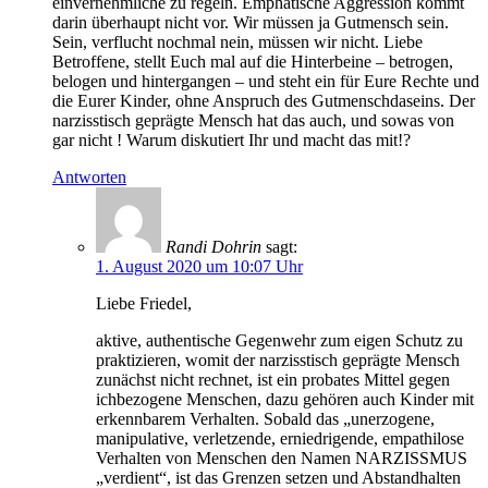
einvernehmliche zu regeln. Emphatische Aggression kommt
darin überhaupt nicht vor. Wir müssen ja Gutmensch sein.
Sein, verflucht nochmal nein, müssen wir nicht. Liebe
Betroffene, stellt Euch mal auf die Hinterbeine – betrogen,
belogen und hintergangen – und steht ein für Eure Rechte und
die Eurer Kinder, ohne Anspruch des Gutmenschdaseins. Der
narzisstisch geprägte Mensch hat das auch, und sowas von
gar nicht ! Warum diskutiert Ihr und macht das mit!?
Antworten
Randi Dohrin
sagt:
1. August 2020 um 10:07 Uhr
Liebe Friedel,
aktive, authentische Gegenwehr zum eigen Schutz zu
praktizieren, womit der narzisstisch geprägte Mensch
zunächst nicht rechnet, ist ein probates Mittel gegen
ichbezogene Menschen, dazu gehören auch Kinder mit
erkennbarem Verhalten. Sobald das „unerzogene,
manipulative, verletzende, erniedrigende, empathilose
Verhalten von Menschen den Namen NARZISSMUS
„verdient“, ist das Grenzen setzen und Abstandhalten