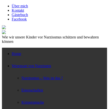
↓
Über mich
Zum
Kontakt
zentralen
Gästebuch
Inhalt
Facebook
Wie wir unsere Kinder vor Narzissmus schützen und bewahren
können
Home
Wesensart von Narzissten
Narzissmus – Was ist das ?
Eigenschaften
Körpersprache