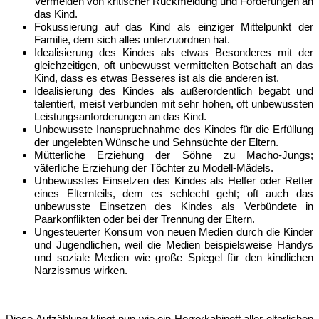
Vermeiden von kritischer Rückmeldung und Forderungen an
das Kind.
Fokussierung auf das Kind als einziger Mittelpunkt der
Familie, dem sich alles unterzuordnen hat.
Idealisierung des Kindes als etwas Besonderes mit der
gleichzeitigen, oft unbewusst vermittelten Botschaft an das
Kind, dass es etwas Besseres ist als die anderen ist.
Idealisierung des Kindes als außerordentlich begabt und
talentiert, meist verbunden mit sehr hohen, oft unbewussten
Leistungsanforderungen an das Kind.
Unbewusste Inanspruchnahme des Kindes für die Erfüllung
der ungelebten Wünsche und Sehnsüchte der Eltern.
Mütterliche Erziehung der Söhne zu Macho-Jungs;
väterliche Erziehung der Töchter zu Modell-Mädels.
Unbewusstes Einsetzen des Kindes als Helfer oder Retter
eines Elternteils, dem es schlecht geht; oft auch das
unbewusste Einsetzen des Kindes als Verbündete in
Paarkonflikten oder bei der Trennung der Eltern.
Ungesteuerter Konsum von neuen Medien durch die Kinder
und Jugendlichen, weil die Medien beispielsweise Handys
und soziale Medien wie große Spiegel für den kindlichen
Narzissmus wirken.
Diese Aufzählung klingt nun wie ein Horrorkabinett aller elterlichen