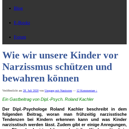
Blog
E-Books
Forum
Wie wir unsere Kinder vor
Narzissmus schützen und
bewahren können
Veröffentlicht am
28. Juli 2020
von
Umgang mit Narzissten
—
12 Kommentare ↓
Ein Gastbeitrag von Dipl.-Psych. Roland Kachler
Der Dipl.-Psychologe Roland Kachler beschreibt in dem
folgenden Beitrag, woran man frühzeitig narzisstische
Tendenzen bei Kindern erkennen kann und was Kinder
narzisstisch werden lässt. Zudem gibt er einige Anregungen,