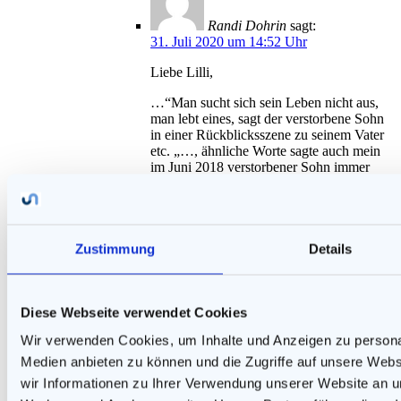
Randi Dohrin
sagt:
31. Juli 2020 um 14:52 Uhr
Liebe Lilli,
…“Man sucht sich sein Leben nicht aus,
man lebt eines, sagt der verstorbene Sohn
in einer Rückblicksszene zu seinem Vater
etc. „…, ähnliche Worte sagte auch mein
im Juni 2018 verstorbener Sohn immer
wieder einige Monate vor seinem Tode,
und ihm blieben Menschen mit
narzisstischen Störungen wahrlich nicht
erspart trotz oder gerade mit seiner
körperlichen Schwerstbehinderung. …
Zustimmung
Details
Mein Sohn meisterte sein Leben mit einer
bewundernswerten Dankbarkeit
„überhaupt“ zu leben. Nichts desto trotz litt
Diese Webseite verwendet Cookies
er häufig sehr unter Menschen ohne
Empathie, Launenhaftigkeit und
Wir verwenden Cookies, um Inhalte und Anzeigen zu personal
ausgeprägtem Egoismus, wo er sich häufig
die Frage gestellt hatte …“Haben die keine
Medien anbieten zu können und die Zugriffe auf unsere Web
Erziehung genossen?“… „Offenbar
wir Informationen zu Ihrer Verwendung unserer Website an un
nicht!“, antwortete ich ihm dann zumeist.