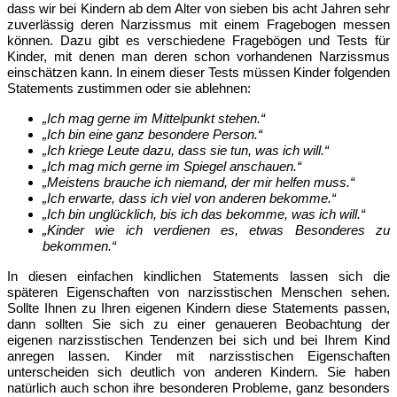
dass wir bei Kindern ab dem Alter von sieben bis acht Jahren sehr
zuverlässig deren Narzissmus mit einem Fragebogen messen
können. Dazu gibt es verschiedene Fragebögen und Tests für
Kinder, mit denen man deren schon vorhandenen Narzissmus
einschätzen kann. In einem dieser Tests müssen Kinder folgenden
Statements zustimmen oder sie ablehnen:
„Ich mag gerne im Mittelpunkt stehen.“
„Ich bin eine ganz besondere Person.“
„Ich kriege Leute dazu, dass sie tun, was ich will.“
„Ich mag mich gerne im Spiegel anschauen.“
„Meistens brauche ich niemand, der mir helfen muss.“
„Ich erwarte, dass ich viel von anderen bekomme.“
„Ich bin unglücklich, bis ich das bekomme, was ich will.“
„Kinder wie ich verdienen es, etwas Besonderes zu
bekommen.“
In diesen einfachen kindlichen Statements lassen sich die
späteren Eigenschaften von narzisstischen Menschen sehen.
Sollte Ihnen zu Ihren eigenen Kindern diese Statements passen,
dann sollten Sie sich zu einer genaueren Beobachtung der
eigenen narzisstischen Tendenzen bei sich und bei Ihrem Kind
anregen lassen. Kinder mit narzisstischen Eigenschaften
unterscheiden sich deutlich von anderen Kindern. Sie haben
natürlich auch schon ihre besonderen Probleme, ganz besonders