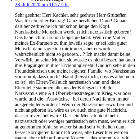
28. Juli 2020 um 11:57 Uhr
Sehr geehrter Herr Kachler, sehr geehrter Herr Grüttefien
Was für ein toller Beitrag! Ganz herzlichen Dank! Genau
darüber zerbreche ich mir schon lange den Kopf.
Narzisstische Menschen werden nicht narzisstisch geboren!
Das habe ich mir schon längst gedacht. Wenn die Mutter
meines Ex-Partners zu ihm jeweils sagte, er sei kein guter
Mensch, dann sagte ich mir immer, aber er wurde
wahrscheinlich nicht so geboren…? Ich mache damit keine
Vorwürfe an seine Mutter, sie wusste es nicht besser, hat auch
ihre Prägungen in ihrer Erziehung erlebt. Und ich sehe in den
Freundeskreisen und meiner eigenen Familie, wo Narzissmus
vorkommt, dass durch’s Band (heisst nicht, dass es allgemein
so ist), ein Eltern-Teil auch narzisstisch war, und diese
Elternteile stammen alle aus der Kriegszeit. Ob der
Narzissmus eine Art Überlebensstrategie im Krieg war oder
wurde und die „Auswüchse“ bei deren Nachfahren immer
ausgedehnter wurden ? Wenn der Narzissmus erworben und
nicht angeboren ist, wäre es ev. auch eine gute Nachricht,
dass er reversibel wäre? Dass ein Mensch nicht mehr
narzisstisch oder weniger narzisstisch sein muss, wenn er sich
angenommen fühlt, so wie er ist und sein Verhalten dann
besser korrigieren kann? Ich weiss, alle Leser hier werden
sagen, aber nicht auf unsere Kosten… das stimmt, v.a. wir