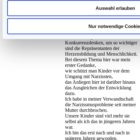
der Film heißt ‚Mein Weg‘, nicht
Auswahl erlauben
‚Der.
Dein Sohn war dann ein gereifter
Mensch mit Herzensbildungund also
eine Wohltat für viele, finde ich.
Nur notwendige Cookie
In unserer Leistungsgesellschaft ist
viel Wettkampf und
Konkurrenzdenken, um so wichtiger
sind die Repräsentanten der
Herzensbildung und Menschlichkeit.
Bei diesem Thema hier war mein
erster Gedanke,
wie schützt man Kinder vor dem
Umgang mit Narzissten,
das Anliegen hier ist darüber hinaus
das Ausgleichen der Entwicklung
dazu.
Ich habe in meiner Verwandtschaft
die Narzissmusprobleme seit meiner
Mutter durchbrochen.
Unsere Kinder sind viel mehr sie
selbst als ich das in jüngeren Jahren
war.
Ich bin das erst nach und nach in
späteren Jahren geworden.