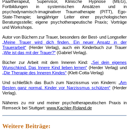
Paartherapeut, Supervisor, Klinische Hypnose (MEG),
Fortbildungen in systemischen Ansätzen und in
psychodynamisch-imaginativer Traumatherapie (PITT), Ego-
State-Therapie; langjähriger Leiter einer psychologischen
Beratungsstelle; eigene psychotherapeutische Praxis; Vorträge
und Workshops.
Autor von Büchern zur Trauer, besonders der Best- und Longseller
„Meine Trauer wird dich finden. Ein neuer Ansatz in der
Trauerarbeit“
(Herder Verlag), auch ein Kinderbuch zur Trauer
„Wie ist das mit der Trauer?“
(Gabriel Verlag).
Bücher zur Arbeit mit dem Inneren Kind:
„Sei dein eigenes
Wunschkind. Das Innere Kind lieben lernen“
(Herder Verlag) und
„Die Therapie des Inneren Kindes“
(Klett-Cotta-Verlag)
Und schließlich das Buch zum Narzissmus von Kindern: „
Am
Besten ganz normal. Kinder vor Narzissmus schützen“
(Herder
Verlag).
Näheres zu mir und meiner psychotherapeutischen Praxis in
Remseck bei Stuttgart:
www.Kachler-Roland.de
Weitere Beiträge: