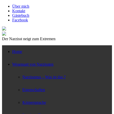
↓
Über mich
Zum
Kontakt
zentralen
Gästebuch
Inhalt
Facebook
Der Narzisst neigt zum Extremen
Home
Wesensart von Narzissten
Narzissmus – Was ist das ?
Eigenschaften
Körpersprache