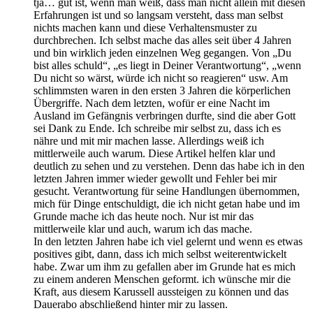
tja… gut ist, wenn man weiß, dass man nicht allein mit diesen
Erfahrungen ist und so langsam versteht, dass man selbst
nichts machen kann und diese Verhaltensmuster zu
durchbrechen. Ich selbst mache das alles seit über 4 Jahren
und bin wirklich jeden einzelnen Weg gegangen. Von „Du
bist alles schuld“, „es liegt in Deiner Verantwortung“, „wenn
Du nicht so wärst, würde ich nicht so reagieren“ usw. Am
schlimmsten waren in den ersten 3 Jahren die körperlichen
Übergriffe. Nach dem letzten, wofür er eine Nacht im
Ausland im Gefängnis verbringen durfte, sind die aber Gott
sei Dank zu Ende. Ich schreibe mir selbst zu, dass ich es
nähre und mit mir machen lasse. Allerdings weiß ich
mittlerweile auch warum. Diese Artikel helfen klar und
deutlich zu sehen und zu verstehen. Denn das habe ich in den
letzten Jahren immer wieder gewollt und Fehler bei mir
gesucht. Verantwortung für seine Handlungen übernommen,
mich für Dinge entschuldigt, die ich nicht getan habe und im
Grunde mache ich das heute noch. Nur ist mir das
mittlerweile klar und auch, warum ich das mache.
In den letzten Jahren habe ich viel gelernt und wenn es etwas
positives gibt, dann, dass ich mich selbst weiterentwickelt
habe. Zwar um ihm zu gefallen aber im Grunde hat es mich
zu einem anderen Menschen geformt. ich wünsche mir die
Kraft, aus diesem Karussell aussteigen zu können und das
Dauerabo abschließend hinter mir zu lassen.