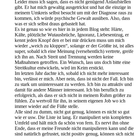
Leider muss ich sagen, dass es nicht genügend Anlaufstellen
gibt. Er hat mich gewaltig ausgetrickst und hat die einzige in
meinem Umkreis selbst besucht um mit der Diagnose raus zu
kommen, ich würde psychische Gewalt ausüben. Also, dass
was er sich selbst draus gebastelt hat.
Es ist genau so wie es hier in in jedem Blog steht: Härte,
Kälte, plötzliche Wutausbrüche, Ignoranz, Liebesentzug, er
kennt jeden Knopf den er bei mir drücken muss um mich
wieder „weich zu kloppen“, solange er der Größte ist, ist alles
super, sobald ich eine Meinung (versehentlich) vertrete, greife
ich ihn an. Nach Streit und Trennung werden keine
Maßnahmen getroffen. Ein Wunsch, lass uns doch bitte eine
Streitkultur entwickeln, wird im Keim erstickt.
Im letzten Jahr dachte ich, sobald ich nicht mehr interessant
bin, verlässt er mich. Aber nein, dass ist nicht der Fall. Ich bin
zu stark um uninteressant zu werden. Ich bin zu attraktiv und
damit für andere Männer interessant. Ich bin beruflich zu
erfolgreich, als dass er sich nicht in meinem Ruhm größer zu
fühlen. Zu wertvoll für ihn, in seinem eigenen Job wo ich
immer wieder auf die Füße stelle.
Alle sind zu dumm, nicht gut genug, können es nicht so gut
wie er usw. Die Liste ist lang. Er manipuliert sein komplettes
Umfeld und hält mich da schön von fern. Es nervt ihn ohne
Ende, dass er meine Freunde nicht manipulieren kann und die
sind natürlich gefrustet, nicht positiv genug, können sich nicht