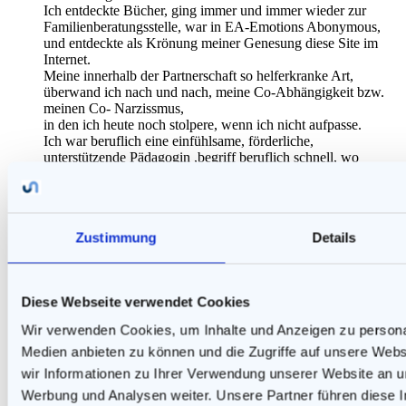
Ich entdeckte Bücher, ging immer und immer wieder zur
Familienberatungsstelle, war in EA-Emotions Abonymous,
und entdeckte als Krönung meiner Genesung diese Site im
Internet.
Meine innerhalb der Partnerschaft so helferkranke Art,
überwand ich nach und nach, meine Co-Abhängigkeit bzw.
meinen Co- Narzissmus,
in den ich heute noch stolpere, wenn ich nicht aufpasse.
Ich war beruflich eine einfühlsame, förderliche,
unterstützende Pädagogin ,begriff beruflich schnell, wo
individuelle Unterschiede liegen und konnte viel Gutes tun.
Doch in der Partnerschaft war ich mit Blindheit geschlagen,
dass ich meine ganz persönliche individuelle Verschiedenheit
den extremen Vorstellungen der Ich- Menschen unterordnete
Zustimmung
Details
und sie auch noch bewunderte für extreme Unternehmungen,
die mir selbst nie im Leben gefallen würden!
Puh!
Ich bin in der zweiten Hälfte meines Lebens unterwegs und
Diese Webseite verwendet Cookies
heil-heilfroh,
dass ich im Laufe der letzten beiden Jahrzehnte erkennen
Wir verwenden Cookies, um Inhalte und Anzeigen zu personal
durfte, wo bei mir ‚der ‚Hund‘ begraben liegt‘.
Medien anbieten zu können und die Zugriffe auf unsere Web
Ich lebe nun selbst, echt und authentisch selbst, und ließ bzw.
lasse die Männer und Feauen los, die nur hofiert werden
wir Informationen zu Ihrer Verwendung unserer Website an un
wollten,bzw. wollen,
Werbung und Analysen weiter. Unsere Partner führen diese 
wie mir das meine auf ihre Art extravagante Mutter schon