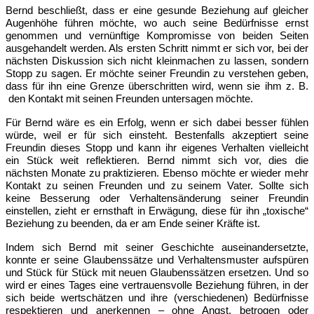
Bernd beschließt, dass er eine gesunde Beziehung auf gleicher
Augenhöhe führen möchte, wo auch seine Bedürfnisse ernst
genommen und vernünftige Kompromisse von beiden Seiten
ausgehandelt werden. Als ersten Schritt nimmt er sich vor, bei der
nächsten Diskussion sich nicht kleinmachen zu lassen, sondern
Stopp zu sagen. Er möchte seiner Freundin zu verstehen geben,
dass für ihn eine Grenze überschritten wird, wenn sie ihm z. B.
den Kontakt mit seinen Freunden untersagen möchte.
Für Bernd wäre es ein Erfolg, wenn er sich dabei besser fühlen
würde, weil er für sich einsteht. Bestenfalls akzeptiert seine
Freundin dieses Stopp und kann ihr eigenes Verhalten vielleicht
ein Stück weit reflektieren. Bernd nimmt sich vor, dies die
nächsten Monate zu praktizieren. Ebenso möchte er wieder mehr
Kontakt zu seinen Freunden und zu seinem Vater. Sollte sich
keine Besserung oder Verhaltensänderung seiner Freundin
einstellen, zieht er ernsthaft in Erwägung, diese für ihn „toxische“
Beziehung zu beenden, da er am Ende seiner Kräfte ist.
Indem sich Bernd mit seiner Geschichte auseinandersetzte,
konnte er seine Glaubenssätze und Verhaltensmuster aufspüren
und Stück für Stück mit neuen Glaubenssätzen ersetzen. Und so
wird er eines Tages eine vertrauensvolle Beziehung führen, in der
sich beide wertschätzen und ihre (verschiedenen) Bedürfnisse
respektieren und anerkennen – ohne Angst, betrogen oder