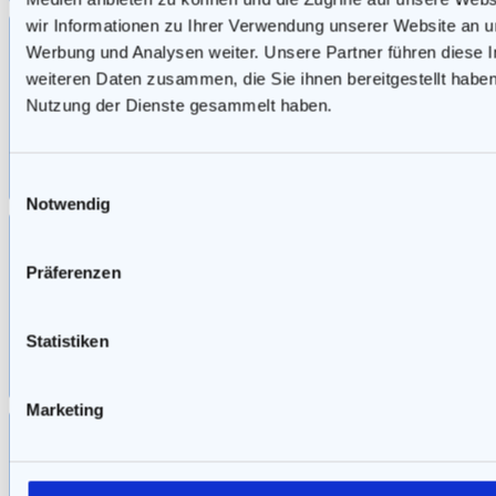
wir Informationen zu Ihrer Verwendung unserer Website an un
E-Book: Das On-Off-Beziehungsdrama
Werbung und Analysen weiter. Unsere Partner führen diese 
weiteren Daten zusammen, die Sie ihnen bereitgestellt habe
Nutzung der Dienste gesammelt haben.
Mehr Informationen hier
Einwilligungsauswahl
Notwendig
E-Book: Unorthodoxe Tricks und Strategien
Präferenzen
Statistiken
Mehr Informationen hier
Marketing
Psycho – Test