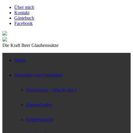
↓
Über mich
Zum
Kontakt
zentralen
Gästebuch
Inhalt
Facebook
Die Kraft Ihrer Glaubenssätze
Home
Wesensart von Narzissten
Narzissmus – Was ist das ?
Eigenschaften
Körpersprache