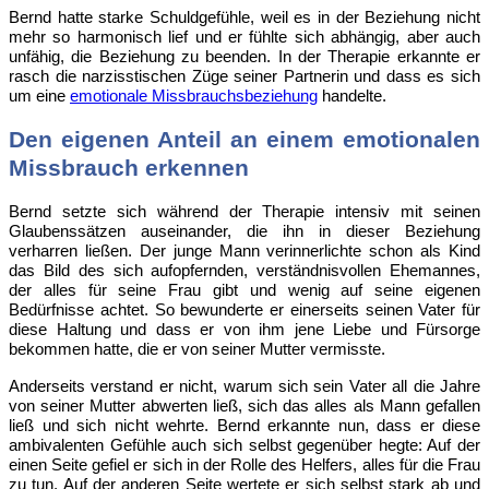
Bernd hatte starke Schuldgefühle, weil es in der Beziehung nicht
mehr so harmonisch lief und er fühlte sich abhängig, aber auch
unfähig, die Beziehung zu beenden. In der Therapie erkannte er
rasch die narzisstischen Züge seiner Partnerin und dass es sich
um eine
emotionale Missbrauchsbeziehung
handelte.
Den eigenen Anteil an einem emotionalen
Missbrauch erkennen
Bernd setzte sich während der Therapie intensiv mit seinen
Glaubenssätzen auseinander, die ihn in dieser Beziehung
verharren ließen. Der junge Mann verinnerlichte schon als Kind
das Bild des sich aufopfernden, verständnisvollen Ehemannes,
der alles für seine Frau gibt und wenig auf seine eigenen
Bedürfnisse achtet. So bewunderte er einerseits seinen Vater für
diese Haltung und dass er von ihm jene Liebe und Fürsorge
bekommen hatte, die er von seiner Mutter vermisste.
Anderseits verstand er nicht, warum sich sein Vater all die Jahre
von seiner Mutter abwerten ließ, sich das alles als Mann gefallen
ließ und sich nicht wehrte. Bernd erkannte nun, dass er diese
ambivalenten Gefühle auch sich selbst gegenüber hegte: Auf der
einen Seite gefiel er sich in der Rolle des Helfers, alles für die Frau
zu tun. Auf der anderen Seite wertete er sich selbst stark ab und