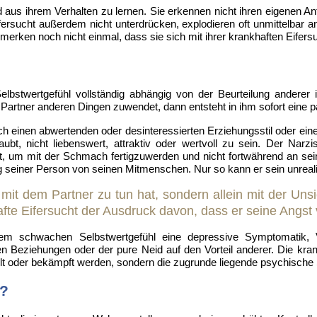
nd aus ihrem Verhalten zu lernen. Sie erkennen nicht ihren eigenen An
fersucht außerdem nicht unterdrücken, explodieren oft unmittelbar an
 merken noch nicht einmal, dass sie sich mit ihrer krankhaften Eifersu
Selbstwertgefühl vollständig abhängig von der Beurteilung anderer
 Partner anderen Dingen zuwendet, dann entsteht in ihm sofort eine 
ch einen abwertenden oder desinteressierten Erziehungsstil oder eine 
, nicht liebenswert, attraktiv oder wertvoll zu sein. Der Narzis
lt, um mit der Schmach fertigzuwerden und nicht fortwährend an sein
iner Person von seinen Mitmenschen. Nur so kann er sein unrealist
s mit dem Partner zu tun hat, sondern allein mit der Un
fte Eifersucht der Ausdruck davon, dass er seine Angst
em schwachen Selbstwertgefühl eine depressive Symptomatik, Ve
 Beziehungen oder der pure Neid auf den Vorteil anderer. Die kra
t oder bekämpft werden, sondern die zugrunde liegende psychische
s?