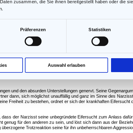
 Daten zusammen, die Sie ihnen bereitgestellt haben oder die s
iehung
n.
n und nicht mehr im Mittelpunkt dessen Lebens zu stehen. Aufgrund s
besbekundungen seines Partners. Es reicht ihm nicht, wenn er sie 
Präferenzen
Statistiken
genommenes Gespräch mit einem Bekannten oder Arbeitskollegen, 
en. Der Partner darf ihm gegenüber nicht den leisesten Hauch von De
hließlich um ihn kümmert, er soll ganz für ihn da sein. Die Gedanken s
isst seinen Partner und achtet darauf, dass dieser möglichst kein
 im Vergleich mit einem anderen schlechter abzuschneiden, und kann
ies
Auswahl erlauben
das er einem Partner entgegenbringen kann.
gungen und den absurden Unterstellungen genervt. Seine Gegenargu
tner dann, sich möglichst unauffällig und ganz im Sinne des Narzis
 seine Freiheit zu bestehen, ordnet er sich der krankhaften Eifersucht
dass der Narzisst seine unbegründete Eifersucht zum Anlass dafür
t genug für den anderen zu sein, und löst sich dann aus der Bezieh
lig überzogene Trotzreaktion seine für ihn unbeherrschbaren Aggressi