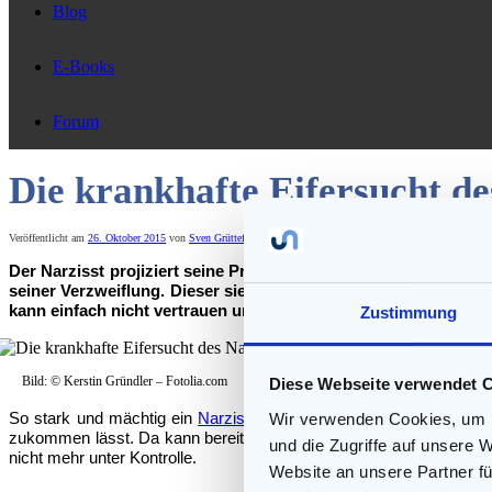
Blog
E-Books
Forum
Die krankhafte Eifersucht de
Veröffentlicht am
26. Oktober 2015
von
Sven Grüttefien
—
113 Kommentare ↓
Der Narzisst projiziert seine Probleme gerne auf andere. Vor al
seiner Verzweiflung. Dieser sieht sich mit unhaltbaren Unterst
kann einfach nicht vertrauen und sieht in jedem vermeintlich 
Zustimmung
Bild: © Kerstin Gründler – Fotolia.com
Diese Webseite verwendet 
So stark und mächtig ein
Narzisst
nach außen auch erscheinen möc
Wir verwenden Cookies, um I
zukommen lässt. Da kann bereits eine harmlose Situation einen re
und die Zugriffe auf unsere 
nicht mehr unter Kontrolle.
Website an unsere Partner fü