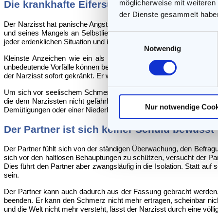
möglicherweise mit weiteren
Die krankhafte Eifersucht belastet die Bez
der Dienste gesammelt habe
Der
Narzisst hat panische Angst davor, seinen Partner zu verliere
und seines Mangels an Selbstliebe braucht er die unentwegten Lie
Einwilligungsauswahl
jeder erdenklichen Situation und in jeder Minute wahrnehmen.
Notwendig
Kleinste Anzeichen wie ein als zu lang oder zu herzlich wahr
unbedeutende Vorfälle können bei ihm einen Tobsuchtsanfall auslös
der Narzisst sofort gekränkt. Er will, dass sich sein Partner aussc
Um
sich vor seelischem Schmerz zu schützen, überwacht der Narz
die dem Narzissten nicht gefährlich werden können. Er hat Angst,
Nur notwendige Cook
Demütigungen oder einer Niederlage ist größer als das Vertrauen, 
Der Partner ist sich keiner Schuld bewusst
Der
Partner fühlt sich von der ständigen Überwachung, den Befra
sich vor den haltlosen Behauptungen zu schützen, versucht der Par
Dies führt den Partner aber zwangsläufig in die Isolation. Statt auf
sein.
Der
Partner kann auch dadurch aus der Fassung gebracht werden, 
beenden. Er kann den Schmerz nicht mehr ertragen, scheinbar nich
und die Welt nicht mehr versteht, lässt der Narzisst durch eine völ