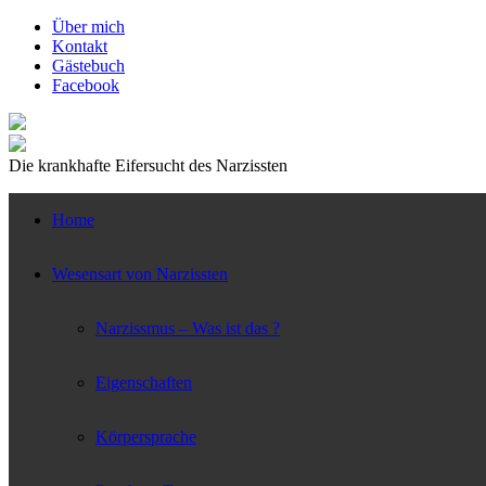
↓
Über mich
Zum
Kontakt
zentralen
Gästebuch
Inhalt
Facebook
Die krankhafte Eifersucht des Narzissten
Home
Wesensart von Narzissten
Narzissmus – Was ist das ?
Eigenschaften
Körpersprache