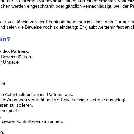
ht, die in extremen Wahnvorstellungen und einen erhöhten Kontroll
n werden eingeschränkt oder gänzlich vernachlässigt, weil der Par
r vollständig von der Phantasie besessen ist, dass sein Partner fre
d seien die Beweise noch so eindeutig: Er glaubt weiterhin fest an d
hin?
e des Partners.
h Beweisstücken.
ür Untreue.
ert.
n Aufenthaltsort seines Partners aus.
ssen Aussagen verdreht und als Beweis seiner Untreue ausgelegt.
esen zu isolieren.
en spricht.
.
 besser kontrollieren zu können.
en.