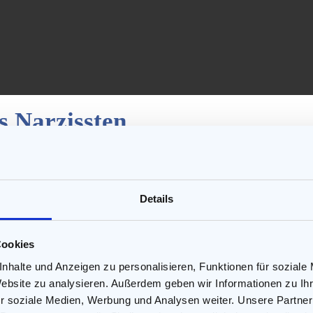
s Narzissten
lem für seine krankhafte Eifersucht fühlt er sich in keiner Weis
ellungen konfrontiert und fühlt sich von den geradezu wahnhafte
mysteriösen Verhalten des Partners den Beweis für dessen Untreu
Details
Cookies
hte, so schnell bricht diese Fassade in sich zusammen, wenn er s
nhalte und Anzeigen zu personalisieren, Funktionen für soziale
gelrechten Eifersuchtswahn entfachen. Der Verstand schaltet dann 
Website zu analysieren. Außerdem geben wir Informationen zu I
r soziale Medien, Werbung und Analysen weiter. Unsere Partner