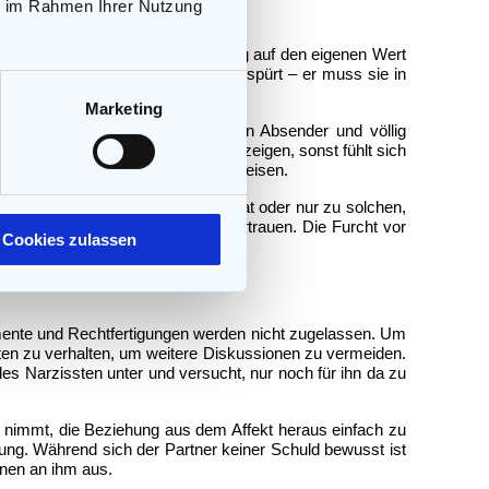
ie im Rahmen Ihrer Nutzung
einer tiefen Selbstzweifel in Bezug auf den eigenen Wert
regelmäßig hört und dessen Liebe spürt – er muss sie in
Marketing
Briefe von einem ihm unbekannten Absender und völlig
sinteresse oder gar Missachtung zeigen, sonst fühlt sich
eines Partners dürfen nur um ihn kreisen.
en Kontakt zu anderen Menschen hat oder nur zu solchen,
 seinem Partner einfach nicht vertrauen. Die Furcht vor
Cookies zulassen
mente und Rechtfertigungen werden nicht zugelassen. Um
sten zu verhalten, um weitere Diskussionen zu vermeiden.
 des Narzissten unter und versucht, nur noch für ihn da zu
 nimmt, die Beziehung aus dem Affekt heraus einfach zu
ung. Während sich der Partner keiner Schuld bewusst ist
onen an ihm aus.