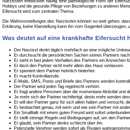
Narzissten
entwickeln häufig eine pathologische Form der Eifersuc
Hobbys und die gesunde Pflege von Beziehungen zu anderen Mensche
Eifersucht wird zum zentralen Thema.
Die
Wahnvorstellungen des Narzissten können so weit gehen, dass e
Erklärung, keine Klarstellung kann ihn vom Gegenteil überzeugen, un
Was deutet auf eine krankhafte Eifersucht 
Der Narzisst denkt täglich mehrfach an eine mögliche Untreu
Er durchsucht die persönlichen Sachen seines Partners nac
Er sieht in fast jedem Verhalten des Partners ein Anzeichen f
Er lässt den Partner nicht mehr allein das Haus verlassen.
Er spioniert dem Partner heimlich hinterher.
Er macht Kontrollanrufe.
E-Mails, SMS, Posts und Briefe des Partners werden kontrolli
Der Partner wird jeden Tag regelrecht verhört.
Er fragt andere Personen über die momentane Aktivität und de
Je mehr sich der Partner rechtfertigt, desto mehr werden de
Er will den Partner ganz für sich allein haben und versucht, di
Er beobachtet genau, mit wem und wie sein Partner mit ander
Ein Smalltalk mit einem guten Freund wird sofort unterbunden
Er stellt strenge Regeln und Bedingungen auf, um den Partner
Er glaubt, sein Partner denke schlecht über ihn.
Potenzielle Verehrer werden sofort als Rivalen wahrgenomm