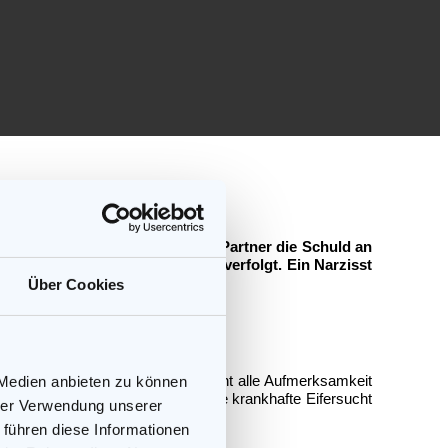
e verantwortlich und gibt seinem Partner die Schuld an
n Vorstellungen des Narzissten verfolgt. Ein Narzisst
e.
Über Cookies
pürt, dass ihm sein Partner nicht alle Aufmerksamkeit
 Medien anbieten zu können
ab und der Narzisst bekommt seine krankhafte Eifersucht
hrer Verwendung unserer
 führen diese Informationen