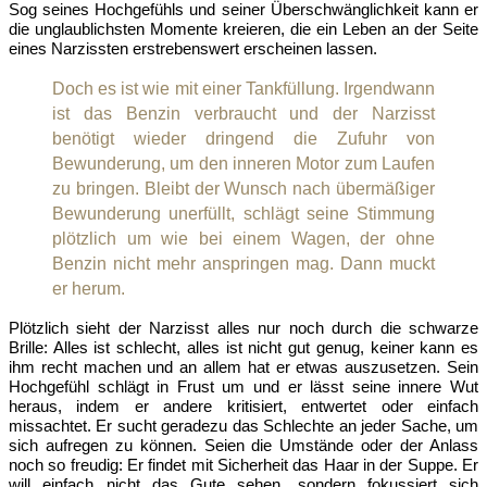
Sog seines Hochgefühls und seiner Überschwänglichkeit kann er
die unglaublichsten Momente kreieren, die ein Leben an der Seite
eines Narzissten erstrebenswert erscheinen lassen.
Doch es ist wie mit einer Tankfüllung. Irgendwann
ist das Benzin verbraucht und der Narzisst
benötigt wieder dringend die Zufuhr von
Bewunderung, um den inneren Motor zum Laufen
zu bringen. Bleibt der Wunsch nach übermäßiger
Bewunderung unerfüllt, schlägt seine Stimmung
plötzlich um wie bei einem Wagen, der ohne
Benzin nicht mehr anspringen mag. Dann muckt
er herum.
Plötzlich sieht der Narzisst alles nur noch durch die schwarze
Brille: Alles ist schlecht, alles ist nicht gut genug, keiner kann es
ihm recht machen und an allem hat er etwas auszusetzen. Sein
Hochgefühl schlägt in Frust um und er lässt seine innere Wut
heraus, indem er andere kritisiert, entwertet oder einfach
missachtet. Er sucht geradezu das Schlechte an jeder Sache, um
sich aufregen zu können. Seien die Umstände oder der Anlass
noch so freudig: Er findet mit Sicherheit das Haar in der Suppe. Er
will einfach nicht das Gute sehen, sondern fokussiert sich