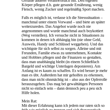
Gefühle anderer verantwortlich bin. Den eigenen
Körper pflegen d.h. gute gesunde Ernährung, wenig
Fleisch, wenig Zucker und regelmäßig Sport machen.
Falls es möglich ist, verlasse ich die Stresssituation –
manchmal unter einem Vorwand – und biete an später
weiterzureden. Das Angebot wurde noch nie
angenommen und wurde manchmal auch boykottiert
(Weg verstellen). Ich versuche nicht in Situationen zu
kommen in denen ich abhängig bin (nie ohne Geld,
Ausweis, Handy und Schlüssel weggehen). Und das
wichtigste für sich selbst zu sorgen. Alleine und mit
Freunden, Familie etwas zu unternehmen, Kontakte
und Hobbies pflegen und die Finanzen so gestalten,
dass man unabhängig bleibt (in einem Schließfach
Bargeld und wichtige Unterlagen deponieren). Am
Anfang ist es kaum zu schaffen. Es wird besser je mehr
man es übt. Außerdem hat mir geholfen zu erkennen,
dass man nicht ohnmächtig ist – also aus der Opferrolle
herauszugehen. Das mag bei gewalttätigen Personen
nicht so einfach sein – dann dennoch peu a peu sich
Hilfe holen.
Mein Rat:
Mit dieser Erfahrung kann ich jedem nur raten sich so
früh wie möglich zu trennen und sich therapeutisch –