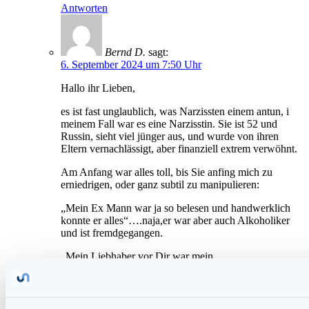
Antworten
Bernd D.
sagt:
6. September 2024 um 7:50 Uhr
Hallo ihr Lieben,
es ist fast unglaublich, was Narzissten einem antun, i
meinem Fall war es eine Narzisstin. Sie ist 52 und
Russin, sieht viel jünger aus, und wurde von ihren
Eltern vernachlässigt, aber finanziell extrem verwöhnt.
Am Anfang war alles toll, bis Sie anfing mich zu
erniedrigen, oder ganz subtil zu manipulieren:
„Mein Ex Mann war ja so belesen und handwerklich
konnte er alles“….naja,er war aber auch Alkoholiker
und ist fremdgegangen.
„Mein Liebhaber vor Dir war mein
Seelenverwandter“…..naja, aber er hat Sie angeblich
auch schlecht behandelt, macht das ein
Seelenverwandter?