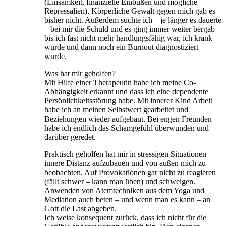
(Einsamkeit, finanzielle Einbußen und mögliche
Repressalien). Körperliche Gewalt gegen mich gab es
bisher nicht. Außerdem suchte ich – je länger es dauerte
– bei mir die Schuld und es ging immer weiter bergab
bis ich fast nicht mehr handlungsfähig war, ich krank
wurde und dann noch ein Burnout diagnostiziert
wurde.
Was hat mir geholfen?
Mit Hilfe einer Therapeutin habe ich meine Co-
Abhängigkeit erkannt und dass ich eine dependente
Persönlichkeitsstörung habe. Mit innerer Kind Arbeit
habe ich an meinen Selbstwert gearbeitet und
Beziehungen wieder aufgebaut. Bei engen Freunden
habe ich endlich das Schamgefühl überwunden und
darüber geredet.
Praktisch geholfen hat mir in stressigen Situationen
innere Distanz aufzubauen und von außen mich zu
beobachten. Auf Provokationen gar nicht zu reagieren
(fällt schwer – kann man üben) und schweigen.
Anwenden von Atemtechniken aus dem Yoga und
Mediation auch beten – und wenn man es kann – an
Gott die Last abgeben.
Ich weise konsequent zurück, dass ich nicht für die