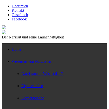
↓
Über mich
Zum
Kontakt
zentralen
Gästebuch
Inhalt
Facebook
Der Narzisst und seine Launenhaftigkeit
Home
Wesensart von Narzissten
Narzissmus – Was ist das ?
Eigenschaften
Körpersprache