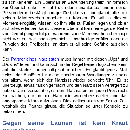
zu schikanieren. Ein Übermaß an Bewunderung treibt ihn förmlich
zur Überheblichkeit. Er fühlt sich dann unantastbar und in seiner
Person derart bestätigt und gestärkt, dass er nun glaubt, alles mit
seinen Mitmenschen machen zu können. Er will in diesem
Moment endgültig wissen, ob ihm alle zu Füßen liegen und ob er
sich alles erlauben kann. Diesem Übermut kann eine ganze Reihe
von Demütigungen folgen, während seine Mitmenschen überhaupt
nicht wissen, wie ihnen geschieht. Unschuldige erfüllen dann die
Funktion des Prellbocks, an dem er all seine Gefühle ausleben
kann.
Der
Partner eines Narzissten
muss immer mit diesen „Ups“ und
„Downs“ leben und kann sich in der Regel keinen logischen Reim
auf die starke Launenhaftigkeit machen. Er glaubt jedes Mal,
selbst der Auslöser für diese sonderbaren Wandlungen zu sein,
vor allem, wenn sich der Narzisst wieder schlecht fühlt. Er ist
überzeugt, etwas falsch gemacht und den Narzissten verärgert zu
haben. Dann versucht er, es dem Narzissten um jeden Preis recht
zu machen, nur um die Harmonie wiederherzustellen und das
angespannte Klima aufzulösen. Dies gelingt auch von Zeit zu Zeit,
weshalb der Partner glaubt, die Situation so unter Kontrolle zu
bekommen.
Gegen seine Launen ist kein Kraut