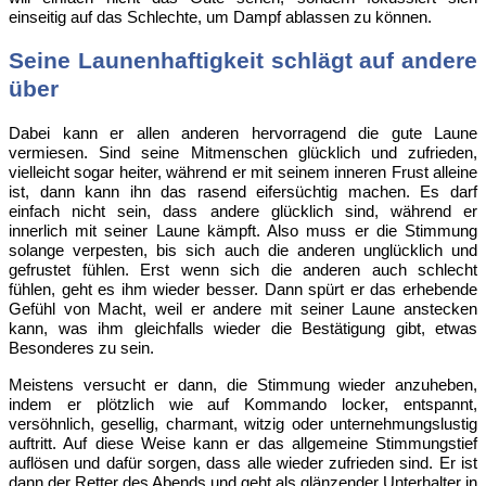
einseitig auf das Schlechte, um Dampf ablassen zu können.
Seine Launenhaftigkeit schlägt auf andere
über
Dabei kann er allen anderen hervorragend die gute Laune
vermiesen. Sind seine Mitmenschen glücklich und zufrieden,
vielleicht sogar heiter, während er mit seinem inneren Frust alleine
ist, dann kann ihn das rasend eifersüchtig machen. Es darf
einfach nicht sein, dass andere glücklich sind, während er
innerlich mit seiner Laune kämpft. Also muss er die Stimmung
solange verpesten, bis sich auch die anderen unglücklich und
gefrustet fühlen. Erst wenn sich die anderen auch schlecht
fühlen, geht es ihm wieder besser. Dann spürt er das erhebende
Gefühl von Macht, weil er andere mit seiner Laune anstecken
kann, was ihm gleichfalls wieder die Bestätigung gibt, etwas
Besonderes zu sein.
Meistens versucht er dann, die Stimmung wieder anzuheben,
indem er plötzlich wie auf Kommando locker, entspannt,
versöhnlich, gesellig, charmant, witzig oder unternehmungslustig
auftritt. Auf diese Weise kann er das allgemeine Stimmungstief
auflösen und dafür sorgen, dass alle wieder zufrieden sind. Er ist
dann der Retter des Abends und geht als glänzender Unterhalter in