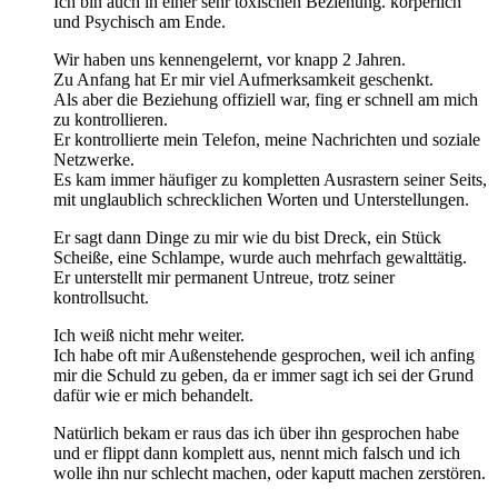
Ich bin auch in einer sehr toxischen Beziehung. körperlich
und Psychisch am Ende.
Wir haben uns kennengelernt, vor knapp 2 Jahren.
Zu Anfang hat Er mir viel Aufmerksamkeit geschenkt.
Als aber die Beziehung offiziell war, fing er schnell am mich
zu kontrollieren.
Er kontrollierte mein Telefon, meine Nachrichten und soziale
Netzwerke.
Es kam immer häufiger zu kompletten Ausrastern seiner Seits,
mit unglaublich schrecklichen Worten und Unterstellungen.
Er sagt dann Dinge zu mir wie du bist Dreck, ein Stück
Scheiße, eine Schlampe, wurde auch mehrfach gewalttätig.
Er unterstellt mir permanent Untreue, trotz seiner
kontrollsucht.
Ich weiß nicht mehr weiter.
Ich habe oft mir Außenstehende gesprochen, weil ich anfing
mir die Schuld zu geben, da er immer sagt ich sei der Grund
dafür wie er mich behandelt.
Natürlich bekam er raus das ich über ihn gesprochen habe
und er flippt dann komplett aus, nennt mich falsch und ich
wolle ihn nur schlecht machen, oder kaputt machen zerstören.