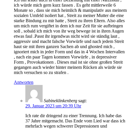
ich würde mich gern kurz fassen . Es geht mittlerweile 6
Monate so , dass sie mich heimlich & manipulativ aus meinem
sozialen Umfeld isoliert hat , Streit zu meiner Mutter die eine
starke Bindung zu mir hatte , Streit zu ihren Eltern. Also alles
um mich rum vergiftet in dem ich nur Zeit für sie aufbringen
soll , sobald ich mich von ihr weg bewege ist in ihren Augen
etwas faul .Passt ihr irgendwas nicht wird sie ständig laut ,
aggressiv und macht falsche Vorwürfe und nach jedem Streit
haut sie mit ihren ganzen Sachen ab und ghosted mich ,
ignoriert mich in jeder Form und das in 4 Wochen Intervallen
, nach ein paar Tagen kommen Vorwürfe , in depressiver
Form , Provokationen . Dieses mal ist sie ohne großen Streit
gegangen auch wieder hinter meinem Rücken als würde sie
mich versuchen so zu strafen .
Antworten
Sabineklinkenberg
sagt:
29. Januar 2023 um 20:39 Uhr
Ich rate dir dringend zu einer Trennung. Ich habe das
37 Jahre mitgemacht. Das Ende vom Lied war dass ich
mehrfach wegen schwerer Depressionen und