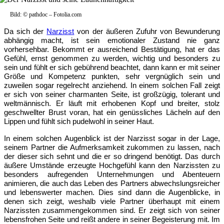
Bild: © pathdoc – Fotolia.com
Da sich der
Narzisst
von der äußeren Zufuhr von Bewunderung
abhängig macht, ist sein emotionaler Zustand nie ganz
vorhersehbar. Bekommt er ausreichend Bestätigung, hat er das
Gefühl, ernst genommen zu werden, wichtig und besonders zu
sein und fühlt er sich gebührend beachtet, dann kann er mit seiner
Größe und Kompetenz punkten, sehr vergnüglich sein und
zuweilen sogar regelrecht anziehend. In einem solchen Fall zeigt
er sich von seiner charmanten Seite, ist großzügig, tolerant und
weltmännisch. Er läuft mit erhobenen Kopf und breiter, stolz
geschwellter Brust voran, hat ein genüssliches Lächeln auf den
Lippen und fühlt sich pudelwohl in seiner Haut.
In einem solchen Augenblick ist der Narzisst sogar in der Lage,
seinem Partner die Aufmerksamkeit zukommen zu lassen, nach
der dieser sich sehnt und die er so dringend benötigt. Das durch
äußere Umstände erzeugte Hochgefühl kann den Narzissten zu
besonders aufregenden Unternehmungen und Abenteuern
animieren, die auch das Leben des Partners abwechslungsreicher
und lebenswerter machen. Dies sind dann die Augenblicke, in
denen sich zeigt, weshalb viele Partner überhaupt mit einem
Narzissten zusammengekommen sind. Er zeigt sich von seiner
lebensfrohen Seite und reißt andere in seiner Begeisterung mit. Im