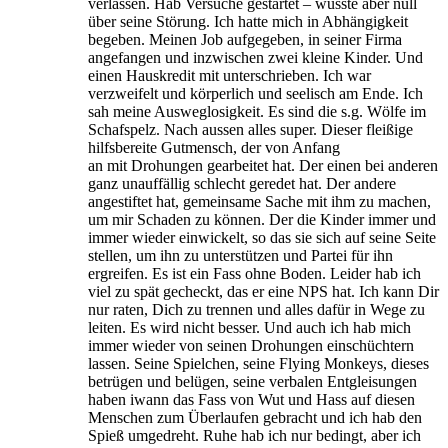
verlassen. Hab Versuche gestartet – wusste aber null
über seine Störung. Ich hatte mich in Abhängigkeit
begeben. Meinen Job aufgegeben, in seiner Firma
angefangen und inzwischen zwei kleine Kinder. Und
einen Hauskredit mit unterschrieben. Ich war
verzweifelt und körperlich und seelisch am Ende. Ich
sah meine Ausweglosigkeit. Es sind die s.g. Wölfe im
Schafspelz. Nach aussen alles super. Dieser fleißige
hilfsbereite Gutmensch, der von Anfang
an mit Drohungen gearbeitet hat. Der einen bei anderen
ganz unauffällig schlecht geredet hat. Der andere
angestiftet hat, gemeinsame Sache mit ihm zu machen,
um mir Schaden zu können. Der die Kinder immer und
immer wieder einwickelt, so das sie sich auf seine Seite
stellen, um ihn zu unterstützen und Partei für ihn
ergreifen. Es ist ein Fass ohne Boden. Leider hab ich
viel zu spät gecheckt, das er eine NPS hat. Ich kann Dir
nur raten, Dich zu trennen und alles dafür in Wege zu
leiten. Es wird nicht besser. Und auch ich hab mich
immer wieder von seinen Drohungen einschüchtern
lassen. Seine Spielchen, seine Flying Monkeys, dieses
betrügen und belügen, seine verbalen Entgleisungen
haben iwann das Fass von Wut und Hass auf diesen
Menschen zum Überlaufen gebracht und ich hab den
Spieß umgedreht. Ruhe hab ich nur bedingt, aber ich